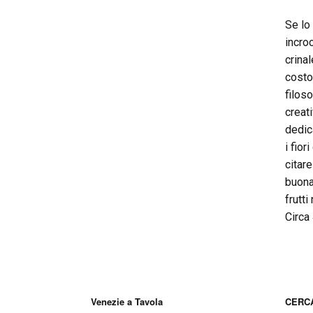
Se lo
incroc
crinal
costo
filoso
creat
dedic
i fior
citar
buona
frutti
Circa
Venezie a Tavola
CERCA