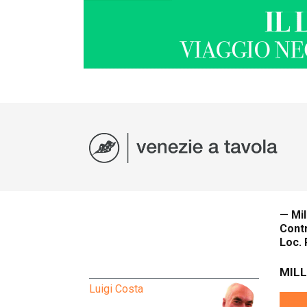
— Mil
Contr
Loc. 
MILL
Luigi Costa