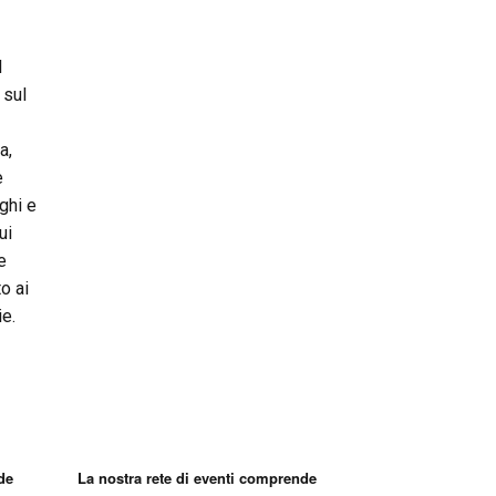
l
 sul
a,
e
ghi e
ui
e
o ai
ie.
de
La nostra rete di eventi comprende