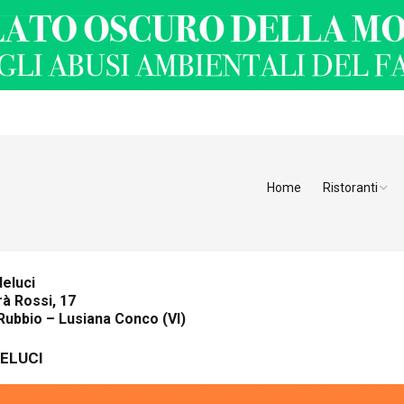
Home
Ristoranti
Ristoranti Alt
Ristoranti Tren
leluci
à Rossi, 17
Veneto
Rubbio – Lusiana Conco (VI)
Friuli Venezia 
ELUCI
Ristoranti Slov