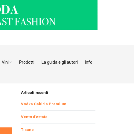
Vini
Prodotti
La guida e gli autori
Info
o Adige
Bianchi
tino
Bollicine
Articoli recenti
Rosati
Ristoranti Verona
Vodka Cabiria Premium
Giulia
Rossi
Ristoranti Vicenza
Ristoranti Pordenone
Vento d’estate
Tisane
enia
Ristoranti Padova
Ristoranti Udine