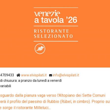
Ristoranti Istr
24709433
www.elvispilati.it
info@elvispilati.it
di chiusura: a pranzo da lunedì a venerdì
variabili
 sguardo dalla pianura vaga verso l’Altopiano dei Sette Comuni
erà il profilo del paesino di Rubbio (Rübel, in cimbro). Proprio su
e sorge il ristorante Milleluci...