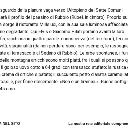
 sguardo dalla pianura vaga verso l’Altopiano dei Sette Comuni
erà il profilo del paesino di Rubbio (Rübel, in cimbro). Proprio su
e sorge il ristorante Milleluci, con la sua sala luminosa affacciata
ne degradante. Qui Elvis e Giacomo Pilati portano avanti la loro
fia, racchiusa in quattro parole: conoscenza (del territorio), tecnic
ività, stagionalità (da non perdere sono, per esempio, le rassegn
ate al tarassaco e al Sedano di Rubbio). Le erbe spontanee, i fun
i della montagna arricchiscono molti piatti, fra i quali si possono q
e il goloso uovo cotto a 64 gradi con tarassaco stufato; la rustica 
 crema di ortiche e patate; il succulento petto d’anatra caramellat
 rossi e, per finire dolcemente, «Non è un tiramisù». Buone bottigl
 45 euro.
 NEL SITO
La nostra rete editoriale compren