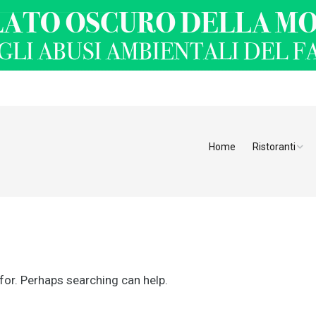
Home
Ristoranti
Ristoranti Alt
Ristoranti Tren
Veneto
Friuli Venezia 
 for. Perhaps searching can help.
Ristoranti Slov