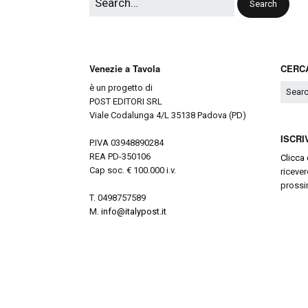
Venezie a Tavola
CERCA
è un progetto di
POST EDITORI SRL
Viale Codalunga 4/L 35138 Padova (PD)
ISCRI
P.IVA 03948890284
REA PD-350106
Clicca 
Cap soc. € 100.000 i.v.
ricever
prossi
T. 0498757589
M.
info@italypost.it