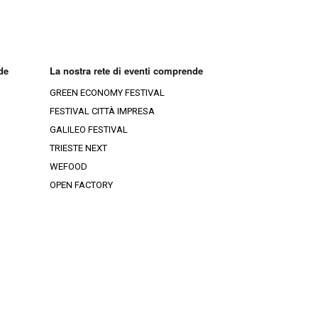
ia-Croazia
Ristoranti Rovigo
Ristoranti Gorizia
Ristoranti Venezia
Ristoranti Trieste
de
La nostra rete di eventi comprende
GREEN ECONOMY FESTIVAL
Ristoranti Treviso
FESTIVAL CITTÀ IMPRESA
GALILEO FESTIVAL
Ristoranti Belluno
TRIESTE NEXT
WEFOOD
OPEN FACTORY