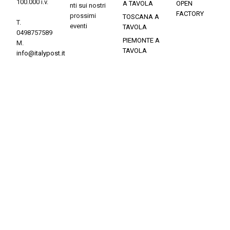
100.000 i.v.
A TAVOLA
OPEN
nti sui nostri
FACTORY
prossimi
TOSCANA A
T.
eventi
TAVOLA
0498757589
PIEMONTE A
M.
TAVOLA
info@italypost.it