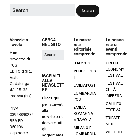
Venezie a
CERCA
La nostra
La nostra
Tavola
NEL SITO
rete
rete di
editoriale
eventi
è un
comprende
comprende
progetto di
ITALYPOST
GREEN
POST
ECONOMY
VENEZIEPOS
EDITORI SRL
ISCRIVITI
FESTIVAL
T
Viale
ALLA
FESTIVAL
Codalunga
NEWSLETT
EMILIAPOST
ER
CITTÀ
4/L 35138
LOMBARDIA
IMPRESA
Padova (PD)
Clicca qui
POST
GALILEO
per iscriverti
EMILIA
P.IVA
FESTIVAL
alla
ROMAGNA
03948890284
newsletter e
TRIESTE
A TAVOLA
REA PD-
ricevere tutti
NEXT
350106
MILANO E
gli
WEFOOD
Cap soc. €
LOMBARDIA
aggiorname