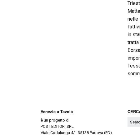
Triest
Matte
nelle 
l’att
in st
tratt
Borsa
impor
Tessar
somme
Venezie a Tavola
CERCA
è un progetto di
POST EDITORI SRL
Viale Codalunga 4/L 35138 Padova (PD)