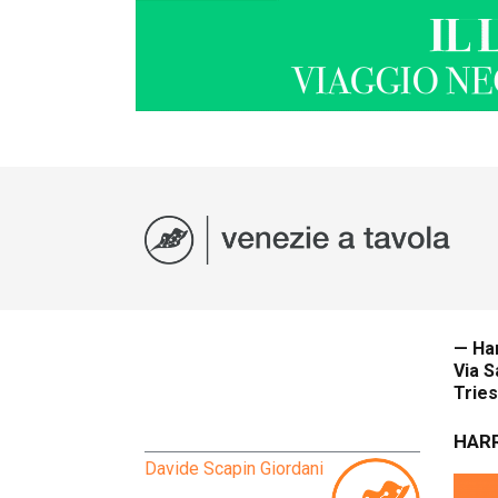
— Har
Via S
Trie
HARR
Davide Scapin Giordani