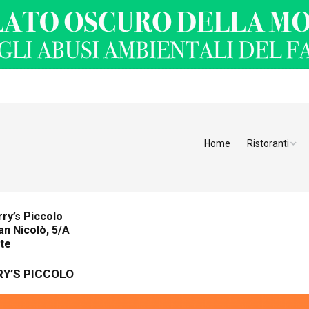
Home
Ristoranti
Ristoranti Alt
Ristoranti Tren
ry’s Piccolo
an Nicolò, 5/A
Veneto
ste
Friuli Venezia 
Y’S PICCOLO
Ristoranti Slov