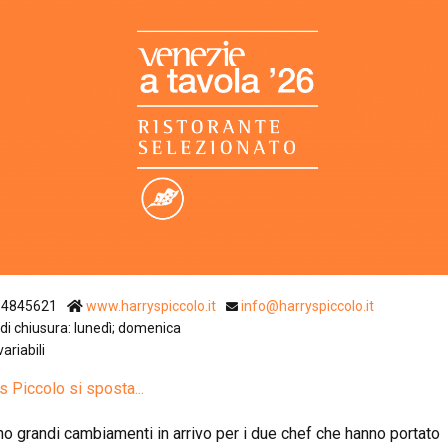
Ristoranti Istr
34845621
www.harryspiccolo.it
info@harryspiccolo.it
di chiusura: lunedì; domenica
variabili
s Piccolo si sposta...
no grandi cambiamenti in arrivo per i due chef che hanno portato