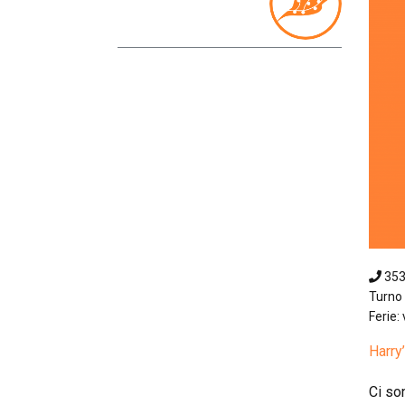
35
Turno 
Ferie: 
Harry’
Ci so