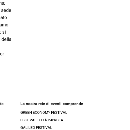
na:
a sede
nato
diamo
: si
 della
gor
de
La nostra rete di eventi comprende
GREEN ECONOMY FESTIVAL
FESTIVAL CITTÀ IMPRESA
GALILEO FESTIVAL