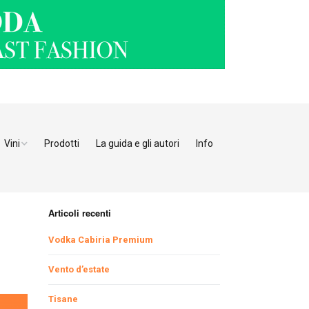
Vini
Prodotti
La guida e gli autori
Info
o Adige
Bianchi
tino
Bollicine
Articoli recenti
Rosati
Ristoranti Verona
Vodka Cabiria Premium
Giulia
Rossi
Ristoranti Vicenza
Ristoranti Pordenone
Vento d’estate
Tisane
enia
Ristoranti Padova
Ristoranti Udine