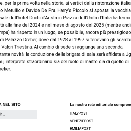
e, per la prima volta nella storia, ai vertici della ristorazione italia
o Metullio e Davide De Pra. Harry’s Piccolo si sposta: la vecchi
sale dell’hotel Duchi d’Aosta in Piazza dell’Unità d’Italia ha termi
ività alla fine del 2024 e nel mese di agosto del 2025 (mentre an
ampa) ha riaperto in un luogo, se possibile, ancora più prestigioso
a di Palazzo Dreher, dove dal 1928 al 1997 si tenevano gli scambi
 Valori Triestina. Al cambio di sede si aggiunge una seconda,
tante novità: la conduzione della brigata di sala sarà affidata a J
i, interprete straordinario sia del ruolo di maître sia di quello di
lier.
 NEL SITO
La nostra rete editoriale compren
ITALYPOST
VENEZIEPOST
EMILIAPOST