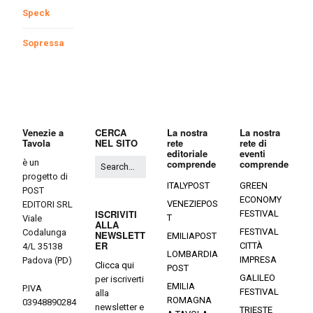
Speck
Sopressa
Venezie a
CERCA
La nostra
La nostra
Tavola
NEL SITO
rete
rete di
editoriale
eventi
è un
comprende
comprende
progetto di
ITALYPOST
GREEN
POST
ECONOMY
VENEZIEPOS
EDITORI SRL
ISCRIVITI
FESTIVAL
T
Viale
ALLA
FESTIVAL
Codalunga
NEWSLETT
EMILIAPOST
ER
CITTÀ
4/L 35138
LOMBARDIA
IMPRESA
Padova (PD)
Clicca qui
POST
GALILEO
per iscriverti
EMILIA
P.IVA
FESTIVAL
alla
ROMAGNA
03948890284
newsletter e
TRIESTE