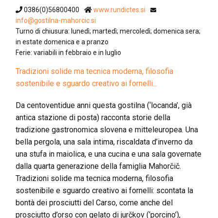
0386(0)56800400
www.rundictes.si
info@gostilna-mahorcic.si
Turno di chiusura: lunedì; martedì; mercoledì; domenica sera;
in estate domenica e a pranzo
Ferie: variabili in febbraio e in luglio
Tradizioni solide ma tecnica moderna, filosofia
sostenibile e sguardo creativo ai fornelli...
Da centoventidue anni questa gostilna (‘locanda’, già
antica stazione di posta) racconta storie della
tradizione gastronomica slovena e mitteleuropea. Una
bella pergola, una sala intima, riscaldata d’inverno da
una stufa in maiolica, e una cucina e una sala governate
dalla quarta generazione della famiglia Mahorčič.
Tradizioni solide ma tecnica moderna, filosofia
sostenibile e sguardo creativo ai fornelli: scontata la
bontà dei prosciutti del Carso, come anche del
prosciutto d’orso con gelato di jurčkov (‘porcino’),