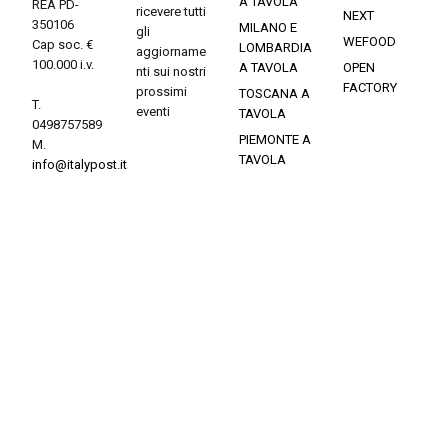
A TAVOLA
REA PD-
ricevere tutti
NEXT
350106
MILANO E
gli
WEFOOD
Cap soc. €
LOMBARDIA
aggiorname
100.000 i.v.
A TAVOLA
OPEN
nti sui nostri
FACTORY
prossimi
TOSCANA A
T.
eventi
TAVOLA
0498757589
PIEMONTE A
M.
TAVOLA
info@italypost.it