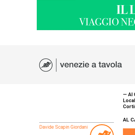
— Al
Local
Cort
AL 
Davide Scapin Giordani