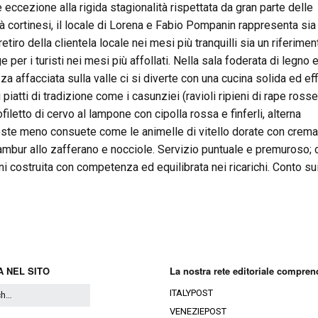
e eccezione alla rigida stagionalità rispettata da gran parte delle
ità cortinesi, il locale di Lorena e Fabio Pompanin rappresenta sia 
etiro della clientela locale nei mesi più tranquilli sia un riferimen
e per i turisti nei mesi più affollati. Nella sala foderata di legno e
za affacciata sulla valle ci si diverte con una cucina solida ed eff
 piatti di tradizione come i casunziei (ravioli ripieni di rape rosse)
filetto di cervo al lampone con cipolla rossa e finferli, alterna
ste meno consuete come le animelle di vitello dorate con crema
ambur allo zafferano e nocciole. Servizio puntuale e premuroso; 
ini costruita con competenza ed equilibrata nei ricarichi. Conto su
 NEL SITO
La nostra rete editoriale compren
ITALYPOST
VENEZIEPOST