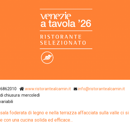
Ristoranti Istr
36862010
www.ristorantealcamin.it
info@ristorantealcamin.it
di chiusura: mercoledì
variabili
sala foderata di legno e nella terrazza affacciata sulla valle ci si
e con una cucina solida ed efficace...