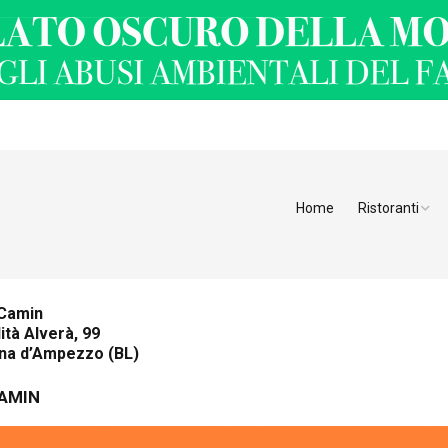
Home
Ristoranti
Ristoranti Alt
Ristoranti Tren
 Camin
ità Alverà, 99
Veneto
ina d’Ampezzo (BL)
Friuli Venezia 
CAMIN
Ristoranti Slov