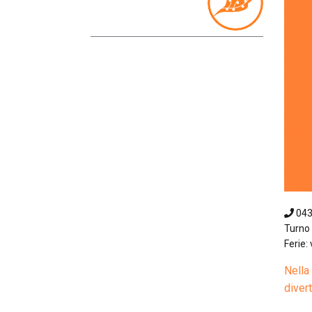
04
Turno 
Ferie: 
Nella 
divert