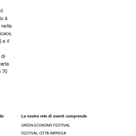
il
to à
 nella
icace,
 e il
 di
carta
i 70
de
La nostra rete di eventi comprende
GREEN ECONOMY FESTIVAL
FESTIVAL CITTÀ IMPRESA