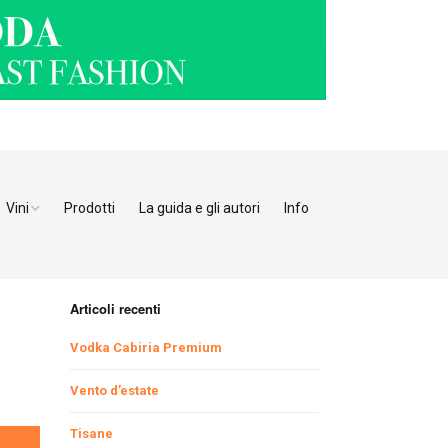
Vini
Prodotti
La guida e gli autori
Info
o Adige
Bianchi
tino
Bollicine
Articoli recenti
Rosati
Ristoranti Verona
Vodka Cabiria Premium
Giulia
Rossi
Ristoranti Vicenza
Ristoranti Pordenone
Vento d’estate
Tisane
enia
Ristoranti Padova
Ristoranti Udine