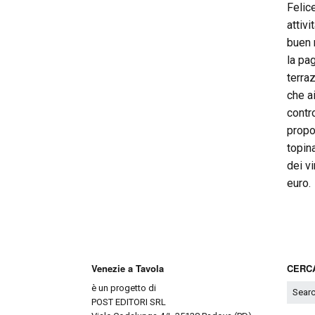
Felic
attiv
buen r
la pag
terraz
che ai
contro
propo
topin
dei v
euro.
Venezie a Tavola
CERCA
è un progetto di
POST EDITORI SRL