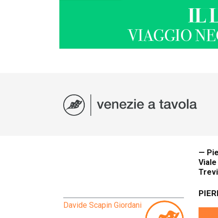
— Pie
Viale
Trev
PIER
Davide Scapin Giordani