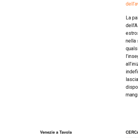
dell’
La pal
dell’A
estro
nella
quals
l’ins
all’in
indefi
lasci
dispon
mangia
Venezie a Tavola
CERCA