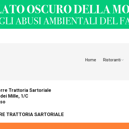
Home
Ristoranti
Ristoranti Alt
Ristoranti Tren
rre Trattoria Sartoriale
 dei Mille, 1/C
Veneto
iso
Friuli Venezia 
RE TRATTORIA SARTORIALE
Ristoranti Slov