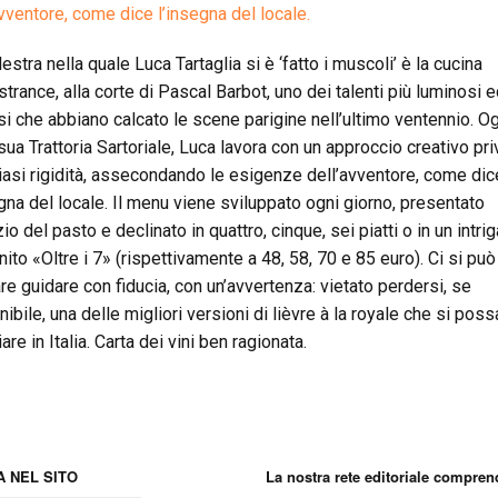
avventore, come dice l’insegna del locale.
estra nella quale Luca Tartaglia si è ‘fatto i muscoli’ è la cucina
strance, alla corte di Pascal Barbot, uno dei talenti più luminosi 
si che abbiano calcato le scene parigine nell’ultimo ventennio. Og
 sua Trattoria Sartoriale, Luca lavora con un approccio creativo pri
iasi rigidità, assecondando le esigenze dell’avventore, come dic
egna del locale. Il menu viene sviluppato ogni giorno, presentato
izio del pasto e declinato in quattro, cinque, sei piatti o in un intrig
nito «Oltre i 7» (rispettivamente a 48, 58, 70 e 85 euro). Ci si può
are guidare con fiducia, con un’avvertenza: vietato perdersi, se
ibile, una delle migliori versioni di lièvre à la royale che si pos
re in Italia. Carta dei vini ben ragionata.
 NEL SITO
La nostra rete editoriale compren