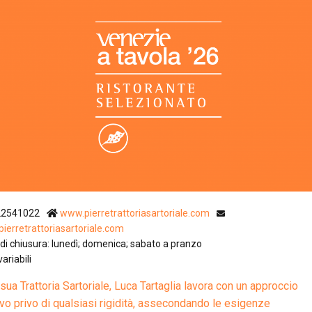
Ristoranti Istr
22541022
www.pierretrattoriasartoriale.com
ierretrattoriasartoriale.com
di chiusura: lunedì; domenica; sabato a pranzo
variabili
 sua Trattoria Sartoriale, Luca Tartaglia lavora con un approccio
ivo privo di qualsiasi rigidità, assecondando le esigenze