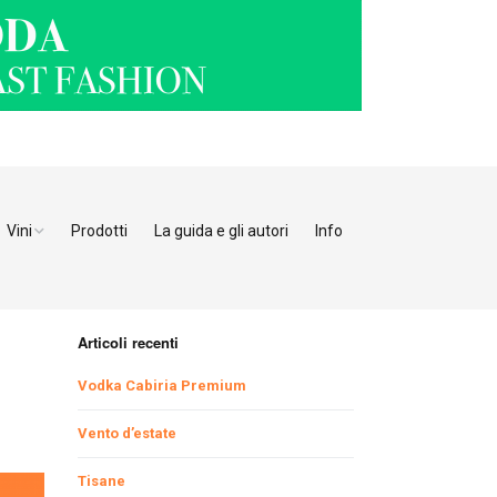
Vini
Prodotti
La guida e gli autori
Info
o Adige
Bianchi
tino
Bollicine
Articoli recenti
Rosati
Ristoranti Verona
Vodka Cabiria Premium
Giulia
Rossi
Ristoranti Vicenza
Ristoranti Pordenone
Vento d’estate
Tisane
enia
Ristoranti Padova
Ristoranti Udine