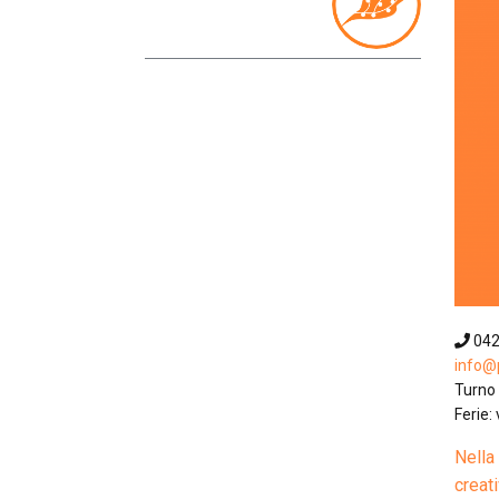
04
info@p
Turno 
Ferie: 
Nella
creat