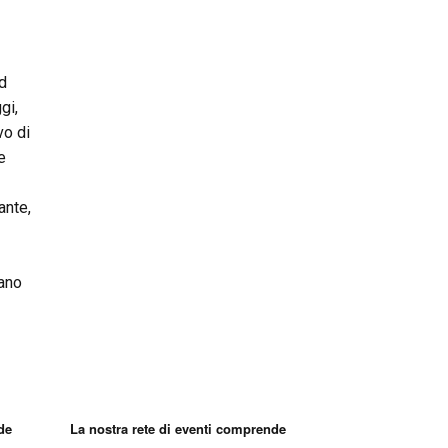
ed
gi,
vo di
e
ante,
sano
de
La nostra rete di eventi comprende