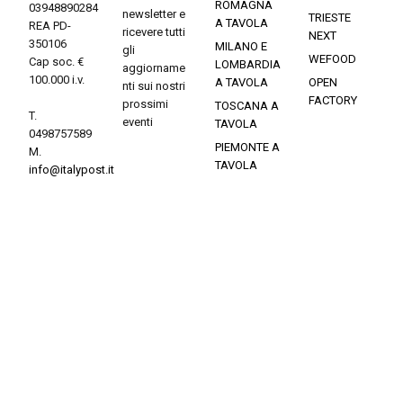
ROMAGNA
03948890284
newsletter e
TRIESTE
A TAVOLA
REA PD-
ricevere tutti
NEXT
350106
MILANO E
gli
WEFOOD
Cap soc. €
LOMBARDIA
aggiorname
100.000 i.v.
A TAVOLA
OPEN
nti sui nostri
FACTORY
prossimi
TOSCANA A
T.
eventi
TAVOLA
0498757589
PIEMONTE A
M.
TAVOLA
info@italypost.it