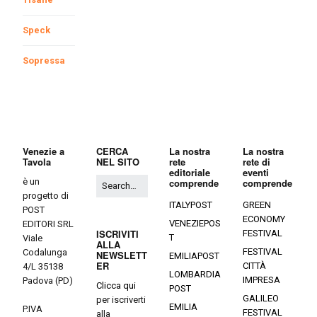
Speck
Sopressa
Venezie a
CERCA
La nostra
La nostra
Tavola
NEL SITO
rete
rete di
editoriale
eventi
è un
comprende
comprende
progetto di
ITALYPOST
GREEN
POST
ECONOMY
VENEZIEPOS
EDITORI SRL
ISCRIVITI
FESTIVAL
T
Viale
ALLA
FESTIVAL
Codalunga
NEWSLETT
EMILIAPOST
ER
CITTÀ
4/L 35138
LOMBARDIA
IMPRESA
Padova (PD)
Clicca qui
POST
GALILEO
per iscriverti
EMILIA
P.IVA
FESTIVAL
alla