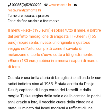
00385(0)52830203
www.monte.hr
restaurant@monte.hr
Turno di chiusura: a pranzo
Ferie: da fine ottobre a fine marzo
Il menu «Red» (195 euro) esplora tutto il mare, a partire
dal perfetto medaglione di aragosta. Il «Green» (165
euro) rappresenta, invece, un originale e gustoso
viaggio nell’orto, con piatti come il caviale di
melanzane e tuorlo d’uovo cotto a 65 gradi; mentre il
«Blue» (180 euro) abbina in armonia i sapori di mare e
di terra...
Questa è una bella storia di famiglia che affonda le sue
radici indietro sino al 1985. È stata scritta da Danijel
Đekić, capitano di lungo corso dei fornelli, e dalla
moglie Tijske, regina della sala e della cantina. In pochi
anni, grazie a loro, il vecchio cuore della cittadina è
stato illuminato dai lampi moderni e raffinati di una