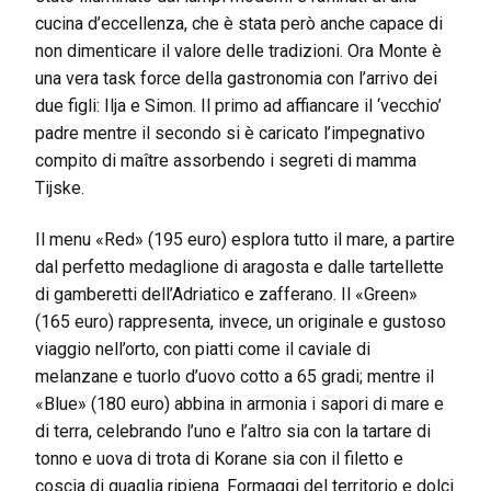
cucina d’eccellenza, che è stata però anche capace di
non dimenticare il valore delle tradizioni. Ora Monte è
una vera task force della gastronomia con l’arrivo dei
due figli: Ilja e Simon. Il primo ad affiancare il ‘vecchio’
padre mentre il secondo si è caricato l’impegnativo
compito di maître assorbendo i segreti di mamma
Tijske.
Il menu «Red» (195 euro) esplora tutto il mare, a partire
dal perfetto medaglione di aragosta e dalle tartellette
di gamberetti dell’Adriatico e zafferano. Il «Green»
(165 euro) rappresenta, invece, un originale e gustoso
viaggio nell’orto, con piatti come il caviale di
melanzane e tuorlo d’uovo cotto a 65 gradi; mentre il
«Blue» (180 euro) abbina in armonia i sapori di mare e
di terra, celebrando l’uno e l’altro sia con la tartare di
tonno e uova di trota di Korane sia con il filetto e
coscia di quaglia ripiena. Formaggi del territorio e dolci