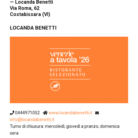
— Locanda Benetti
Via Roma, 62
Costabissara (VI)
LOCANDA BENETTI
0444971052
www.locandabenetti.it
info@locandabenetti.it
Turno di chiusura: mercoledì; giovedì a pranzo; domenica
sera