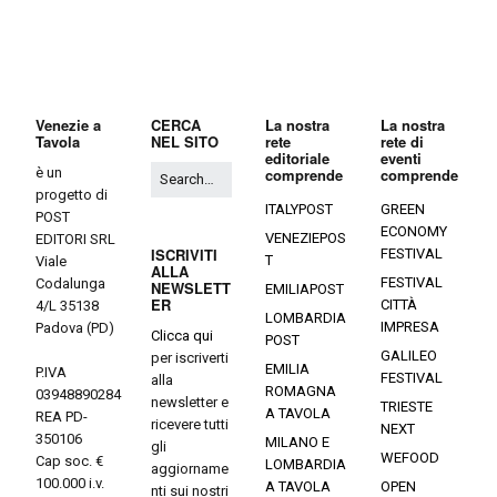
Venezie a
CERCA
La nostra
La nostra
Tavola
NEL SITO
rete
rete di
editoriale
eventi
è un
comprende
comprende
progetto di
ITALYPOST
GREEN
POST
ECONOMY
VENEZIEPOS
EDITORI SRL
ISCRIVITI
FESTIVAL
T
Viale
ALLA
FESTIVAL
Codalunga
NEWSLETT
EMILIAPOST
ER
CITTÀ
4/L 35138
LOMBARDIA
IMPRESA
Padova (PD)
Clicca qui
POST
GALILEO
per iscriverti
EMILIA
P.IVA
FESTIVAL
alla
ROMAGNA
03948890284
newsletter e
TRIESTE
A TAVOLA
REA PD-
ricevere tutti
NEXT
350106
MILANO E
gli
WEFOOD
Cap soc. €
LOMBARDIA
aggiorname
100.000 i.v.
A TAVOLA
OPEN
nti sui nostri