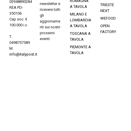
ROMAGNA
03948890284
newsletter e
TRIESTE
A TAVOLA
REA PD-
ricevere tutti
NEXT
350106
MILANO E
gli
WEFOOD
Cap soc. €
LOMBARDIA
aggiorname
100.000 i.v.
A TAVOLA
OPEN
nti sui nostri
FACTORY
prossimi
TOSCANA A
T.
eventi
TAVOLA
0498757589
PIEMONTE A
M.
TAVOLA
info@italypost.it