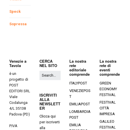
Speck
Sopressa
Venezie a
CERCA
La nostra
La nostra
Tavola
NEL SITO
rete
rete di
editoriale
eventi
è un
comprende
comprende
progetto di
ITALYPOST
GREEN
POST
ECONOMY
VENEZIEPOS
EDITORI SRL
ISCRIVITI
FESTIVAL
T
Viale
ALLA
FESTIVAL
Codalunga
NEWSLETT
EMILIAPOST
ER
CITTÀ
4/L 35138
LOMBARDIA
IMPRESA
Padova (PD)
Clicca qui
POST
GALILEO
per iscriverti
EMILIA
P.IVA
FESTIVAL
alla