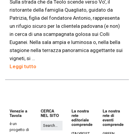
Sulla strada che da Teolo scende verso Vo’, il
ristorante della famiglia Quagliato, guidato da
Patrizia, figlia del fondatore Antonio, rappresenta
un rifugio sicuro per la clientela padovana (e non)
in cerca di una scampagnata golosa sui Colli
Euganei. Nella sala ampia e luminosa o, nella bella
stagione nella terrazza panoramica aggettante sui
vigneti, si …
Leggi tutto
Venezie a
CERCA
La nostra
La nostra
Tavola
NEL SITO
rete
rete di
editoriale
eventi
è un
comprende
comprende
progetto di
ITALYPOST
GREEN