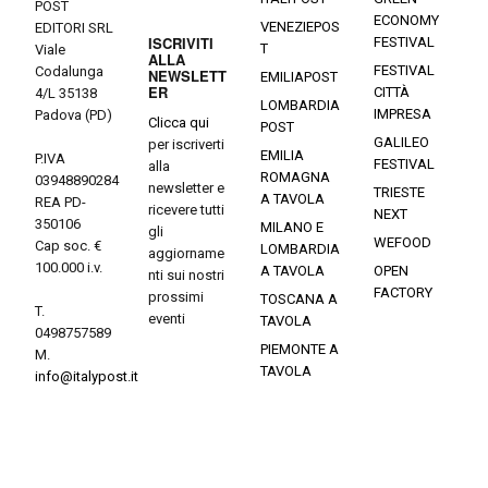
POST
ECONOMY
VENEZIEPOS
EDITORI SRL
ISCRIVITI
FESTIVAL
T
Viale
ALLA
FESTIVAL
Codalunga
NEWSLETT
EMILIAPOST
ER
CITTÀ
4/L 35138
LOMBARDIA
IMPRESA
Padova (PD)
Clicca qui
POST
GALILEO
per iscriverti
EMILIA
P.IVA
FESTIVAL
alla
ROMAGNA
03948890284
newsletter e
TRIESTE
A TAVOLA
REA PD-
ricevere tutti
NEXT
350106
MILANO E
gli
WEFOOD
Cap soc. €
LOMBARDIA
aggiorname
100.000 i.v.
A TAVOLA
OPEN
nti sui nostri
FACTORY
prossimi
TOSCANA A
T.
eventi
TAVOLA
0498757589
PIEMONTE A
M.
TAVOLA
info@italypost.it