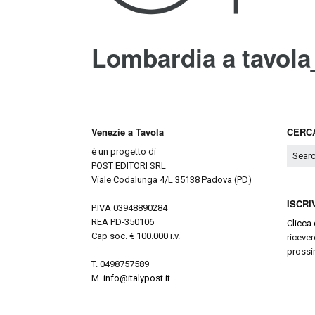
Lombardia a tavola
Venezie a Tavola
CERCA
è un progetto di
POST EDITORI SRL
Viale Codalunga 4/L 35138 Padova (PD)
ISCRI
P.IVA 03948890284
REA PD-350106
Clicca 
Cap soc. € 100.000 i.v.
ricever
prossi
T. 0498757589
M.
info@italypost.it