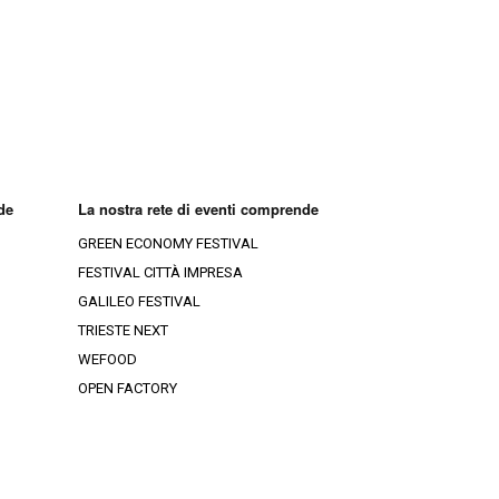
ia-Croazia
Ristoranti Rovigo
Ristoranti Gorizia
Ristoranti Venezia
Ristoranti Trieste
Ristoranti Treviso
Ristoranti Belluno
de
La nostra rete di eventi comprende
GREEN ECONOMY FESTIVAL
FESTIVAL CITTÀ IMPRESA
GALILEO FESTIVAL
TRIESTE NEXT
WEFOOD
OPEN FACTORY