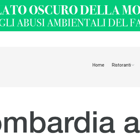
Home
Ristoranti
Ristoranti Alt
Ristoranti Tren
Veneto
Friuli Venezia 
Ristoranti Slov