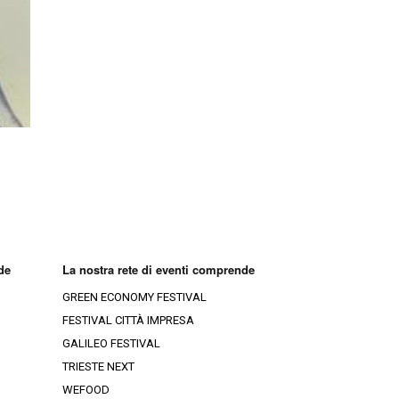
ia-Croazia
Ristoranti Rovigo
Ristoranti Gorizia
Ristoranti Venezia
Ristoranti Trieste
Ristoranti Treviso
Ristoranti Belluno
de
La nostra rete di eventi comprende
GREEN ECONOMY FESTIVAL
FESTIVAL CITTÀ IMPRESA
GALILEO FESTIVAL
TRIESTE NEXT
WEFOOD