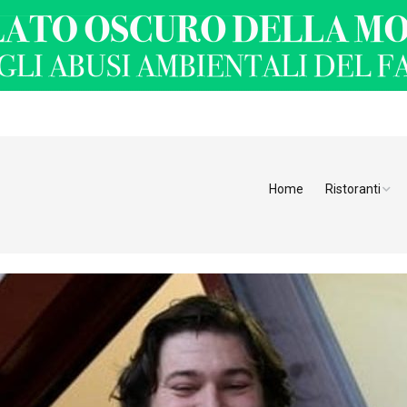
Home
Ristoranti
Ristoranti Alt
Ristoranti Tren
Veneto
Friuli Venezia 
Ristoranti Slov