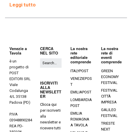
Leggi tutto
Venezie a
CERCA
La nostra
La nostra
Tavola
NEL SITO
rete
rete di
editoriale
eventi
è un
comprende
comprende
progetto di
ITALYPOST
GREEN
POST
ECONOMY
VENEZIEPOS
EDITORI SRL
ISCRIVITI
FESTIVAL
T
Viale
ALLA
FESTIVAL
Codalunga
NEWSLETT
EMILIAPOST
ER
CITTÀ
4/L 35138
LOMBARDIA
IMPRESA
Padova (PD)
Clicca qui
POST
GALILEO
per iscriverti
EMILIA
P.IVA
FESTIVAL
alla
ROMAGNA
03948890284
newsletter e
TRIESTE
A TAVOLA
REA PD-
ricevere tutti
NEXT
350106