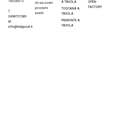
100.000 i.v.
A TAVOLA
OPEN
nti sui nostri
FACTORY
prossimi
TOSCANA A
T.
eventi
TAVOLA
0498757589
PIEMONTE A
M.
TAVOLA
info@italypost.it