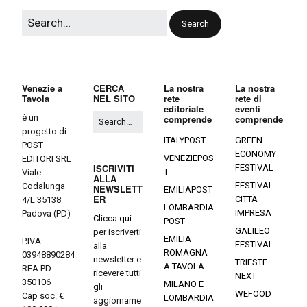
Venezie a
CERCA
La nostra
La nostra
Tavola
NEL SITO
rete
rete di
editoriale
eventi
è un
comprende
comprende
progetto di
ITALYPOST
GREEN
POST
ECONOMY
VENEZIEPOS
EDITORI SRL
ISCRIVITI
FESTIVAL
T
Viale
ALLA
FESTIVAL
Codalunga
NEWSLETT
EMILIAPOST
ER
CITTÀ
4/L 35138
LOMBARDIA
IMPRESA
Padova (PD)
Clicca qui
POST
GALILEO
per iscriverti
EMILIA
P.IVA
FESTIVAL
alla
ROMAGNA
03948890284
newsletter e
TRIESTE
A TAVOLA
REA PD-
ricevere tutti
NEXT
350106
MILANO E
gli
WEFOOD
Cap soc. €
LOMBARDIA
aggiorname