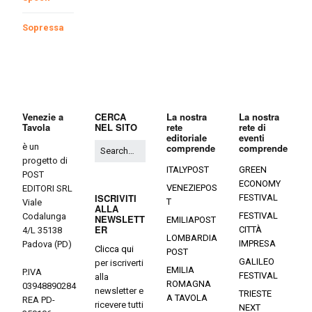
Sopressa
Venezie a
CERCA
La nostra
La nostra
Tavola
NEL SITO
rete
rete di
editoriale
eventi
è un
comprende
comprende
progetto di
ITALYPOST
GREEN
POST
ECONOMY
VENEZIEPOS
EDITORI SRL
ISCRIVITI
FESTIVAL
T
Viale
ALLA
FESTIVAL
Codalunga
NEWSLETT
EMILIAPOST
ER
CITTÀ
4/L 35138
LOMBARDIA
IMPRESA
Padova (PD)
Clicca qui
POST
GALILEO
per iscriverti
EMILIA
P.IVA
FESTIVAL
alla
ROMAGNA
03948890284
newsletter e
TRIESTE
A TAVOLA
REA PD-
ricevere tutti
NEXT