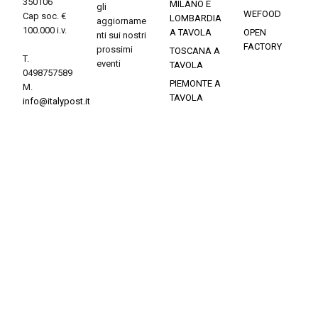
350106
MILANO E
gli
WEFOOD
Cap soc. €
LOMBARDIA
aggiorname
100.000 i.v.
A TAVOLA
OPEN
nti sui nostri
FACTORY
prossimi
TOSCANA A
T.
eventi
TAVOLA
0498757589
PIEMONTE A
M.
TAVOLA
info@italypost.it