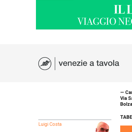
— Ca
Via S
Bolz
TABE
Luigi Costa