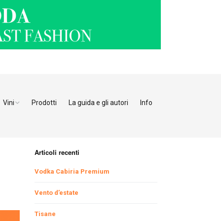
Vini
Prodotti
La guida e gli autori
Info
o Adige
Bianchi
tino
Bollicine
Articoli recenti
Rosati
Ristoranti Verona
Vodka Cabiria Premium
Giulia
Rossi
Ristoranti Vicenza
Ristoranti Pordenone
Vento d’estate
Tisane
enia
Ristoranti Padova
Ristoranti Udine