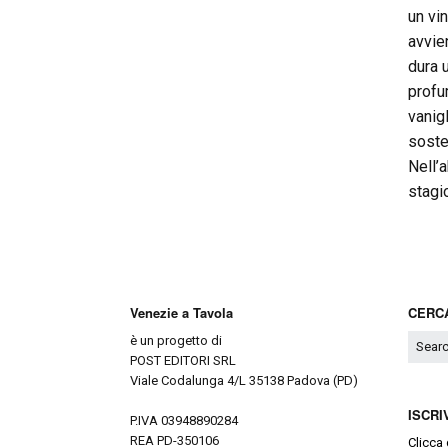
un vi
avvie
dura 
profum
vanig
soste
Nell’
stagio
Venezie a Tavola
CERCA
è un progetto di
POST EDITORI SRL
Viale Codalunga 4/L 35138 Padova (PD)
ISCRI
P.IVA 03948890284
REA PD-350106
Clicca 