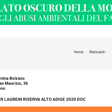
Home
Ristoranti
Ristoranti Alt
Ristoranti Tren
ntina Bolzano
an Maurizio, 36
Veneto
ano
Friuli Venezia 
R LAGREIN RISERVA ALTO ADIGE 2020 DOC
Ristoranti Slov