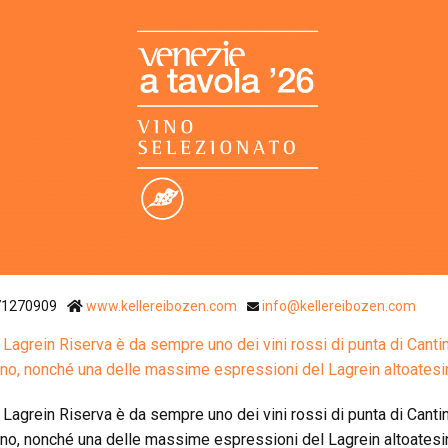
Ristoranti Istr
71270909
www.kellereibozen.com
info@kellereibozen.com
 Lagrein Riserva è da sempre uno dei vini rossi di punta di Canti
no, nonché una delle massime espressioni del Lagrein altoatesi
 Lagrein Riserva è da sempre uno dei vini rossi di punta di Canti
no, nonché una delle massime espressioni del Lagrein altoatesi