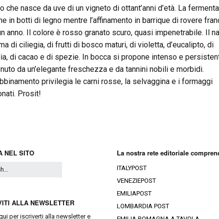
no che nasce da uve di un vigneto di ottant’anni d’età. La ferment
ne in botti di legno mentre l’affinamento in barrique di rovere fra
un anno. Il colore è rosso granato scuro, quasi impenetrabile. Il n
a di ciliegia, di frutti di bosco maturi, di violetta, d’eucalipto, di
lia, di cacao e di spezie. In bocca si propone intenso e persisten
nuto da un’elegante freschezza e da tannini nobili e morbidi.
abbinamento privilegia le carni rosse, la selvaggina e i formaggi
nati. Prosit!
 NEL SITO
La nostra rete editoriale compren
ITALYPOST
VENEZIEPOST
EMILIAPOST
VITI ALLA NEWSLETTER
LOMBARDIA POST
qui
per iscriverti alla newsletter e
EMILIA ROMAGNA A TAVOLA