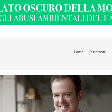
Home
Ristoranti
Ristoranti Alt
Ristoranti Tren
Veneto
Friuli Venezia 
Ristoranti Slov