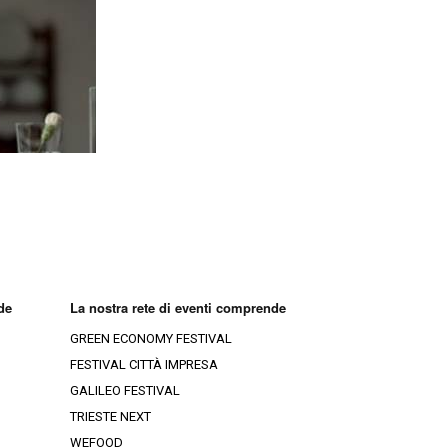
ia-Croazia
Ristoranti Rovigo
Ristoranti Gorizia
Ristoranti Venezia
Ristoranti Trieste
Ristoranti Treviso
Ristoranti Belluno
de
La nostra rete di eventi comprende
GREEN ECONOMY FESTIVAL
FESTIVAL CITTÀ IMPRESA
GALILEO FESTIVAL
TRIESTE NEXT
WEFOOD