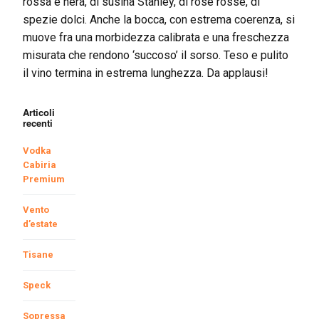
rossa e nera, di susina Stanley, di rose rosse, di
spezie dolci. Anche la bocca, con estrema coerenza, si
muove fra una morbidezza calibrata e una freschezza
misurata che rendono ‘succoso’ il sorso. Teso e pulito
il vino termina in estrema lunghezza. Da applausi!
Articoli
recenti
Vodka
Cabiria
Premium
Vento
d’estate
Tisane
Speck
Sopressa