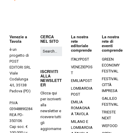
Venezie a
CERCA
La nostra
La nostra
Tavola
NEL SITO
rete
rete di
editoriale
eventi
è un
comprende
comprende
progetto di
ITALYPOST
GREEN
POST
ECONOMY
VENEZIEPOS
EDITORI SRL
ISCRIVITI
FESTIVAL
T
Viale
ALLA
FESTIVAL
Codalunga
NEWSLETT
EMILIAPOST
ER
CITTÀ
4/L 35138
LOMBARDIA
IMPRESA
Padova (PD)
Clicca qui
POST
GALILEO
per iscriverti
EMILIA
P.IVA
FESTIVAL
alla
ROMAGNA
03948890284
newsletter e
TRIESTE
A TAVOLA
REA PD-
ricevere tutti
NEXT
350106
MILANO E
gli
WEFOOD
Cap soc. €
LOMBARDIA
aggiorname
100.000 i.v.