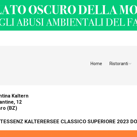
Home
Ristoranti
Ristoranti Alt
Ristoranti Tren
tina Kaltern
antine, 12
Veneto
aro (BZ)
Friuli Venezia 
TESSENZ KALTERERSEE CLASSICO SUPERIORE 2023 D
Ristoranti Slov