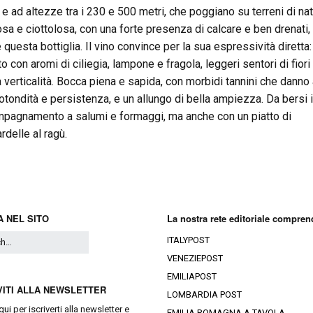
 e ad altezze tra i 230 e 500 metri, che poggiano su terreni di na
losa e ciottolosa, con una forte presenza di calcare e ben drenati,
 questa bottiglia. Il vino convince per la sua espressività diretta
to con aromi di ciliegia, lampone e fragola, leggeri sentori di fiori
 verticalità. Bocca piena e sapida, con morbidi tannini che danno 
rotondità e persistenza, e un allungo di bella ampiezza. Da bersi 
pagnamento a salumi e formaggi, ma anche con un piatto di
rdelle al ragù.
 NEL SITO
La nostra rete editoriale compren
ITALYPOST
VENEZIEPOST
EMILIAPOST
VITI ALLA NEWSLETTER
LOMBARDIA POST
qui
per iscriverti alla newsletter e
EMILIA ROMAGNA A TAVOLA