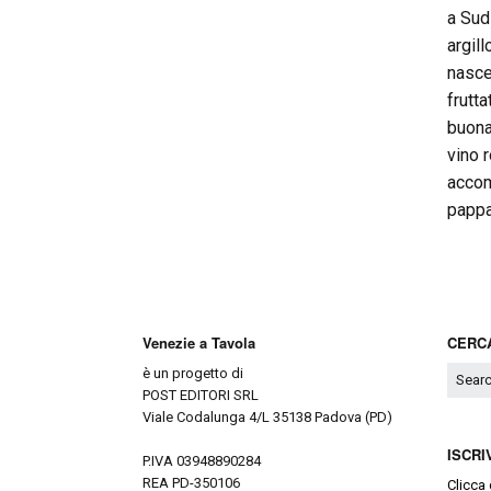
a Sud
argil
nasce
frutta
buona
vino 
accom
pappa
Venezie a Tavola
CERCA
è un progetto di
POST EDITORI SRL
Viale Codalunga 4/L 35138 Padova (PD)
ISCRI
P.IVA 03948890284
REA PD-350106
Clicca 