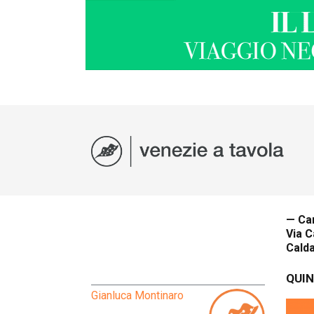
— Can
Via C
Cald
QUIN
Gianluca Montinaro