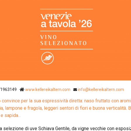
Ristoranti Istr
71963149
www.kellereikaltern.com
info@kellereikaltern.com
no convince per la sua espressività diretta: naso fruttato con aromi
ia, lampone e fragola, leggeri sentori di fiori e buona verticalità.
e sapida...
a selezione di uve Schiava Gentile, da vigne vecchie con esposi