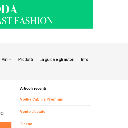
Vini
Prodotti
La guida e gli autori
Info
o Adige
Bianchi
tino
Bollicine
Articoli recenti
Rosati
Ristoranti Verona
Vodka Cabiria Premium
Giulia
Rossi
Ristoranti Vicenza
Ristoranti Pordenone
Vento d’estate
OC
Tisane
enia
Ristoranti Padova
Ristoranti Udine