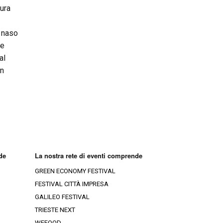
tura
: naso
 e
al
in
de
La nostra rete di eventi comprende
GREEN ECONOMY FESTIVAL
FESTIVAL CITTÀ IMPRESA
GALILEO FESTIVAL
TRIESTE NEXT
WEFOOD