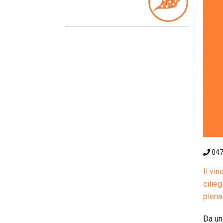
04
Il vi
cilieg
piena 
Da un