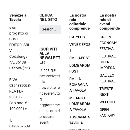
Venezie a
CERCA
La nostra
La nostra
Tavola
NEL SITO
rete
rete di
editoriale
eventi
è un
comprende
comprende
progetto di
ITALYPOST
GREEN
POST
ECONOMY
VENEZIEPOS
EDITORI SRL
ISCRIVITI
FESTIVAL
T
Viale
ALLA
FESTIVAL
Codalunga
NEWSLETT
EMILIAPOST
ER
CITTÀ
4/L 35138
LOMBARDIA
IMPRESA
Padova (PD)
Clicca qui
POST
GALILEO
per iscriverti
EMILIA
P.IVA
FESTIVAL
alla
ROMAGNA
03948890284
newsletter e
TRIESTE
A TAVOLA
REA PD-
ricevere tutti
NEXT
350106
MILANO E
gli
WEFOOD
Cap soc. €
LOMBARDIA
aggiorname
100.000 i.v.
A TAVOLA
OPEN
nti sui nostri
FACTORY
prossimi
TOSCANA A
T.
eventi
TAVOLA
0498757589