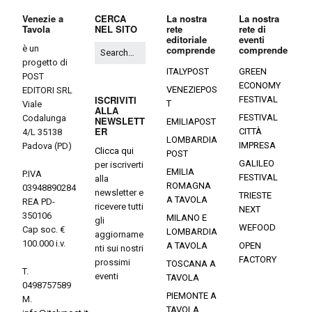
Venezie a
CERCA
La nostra
La nostra
Tavola
NEL SITO
rete
rete di
editoriale
eventi
è un
comprende
comprende
progetto di
ITALYPOST
GREEN
POST
ECONOMY
VENEZIEPOS
EDITORI SRL
ISCRIVITI
FESTIVAL
T
Viale
ALLA
FESTIVAL
Codalunga
NEWSLETT
EMILIAPOST
ER
CITTÀ
4/L 35138
LOMBARDIA
IMPRESA
Padova (PD)
Clicca qui
POST
GALILEO
per iscriverti
EMILIA
P.IVA
FESTIVAL
alla
ROMAGNA
03948890284
newsletter e
TRIESTE
A TAVOLA
REA PD-
ricevere tutti
NEXT
350106
MILANO E
gli
WEFOOD
Cap soc. €
LOMBARDIA
aggiorname
100.000 i.v.
A TAVOLA
OPEN
nti sui nostri
FACTORY
prossimi
TOSCANA A
T.
eventi
TAVOLA
0498757589
PIEMONTE A
M.
TAVOLA