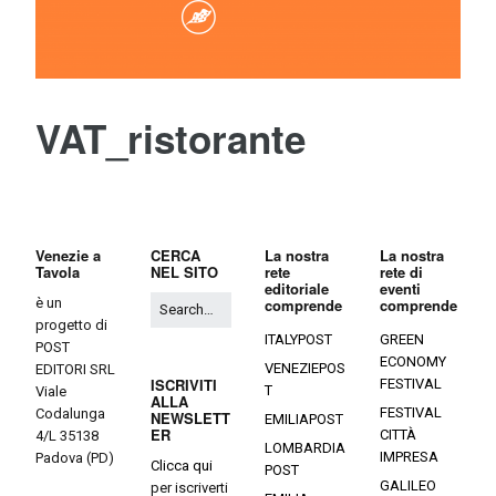
VAT_ristorante
Venezie a
CERCA
La nostra
La nostra
Tavola
NEL SITO
rete
rete di
editoriale
eventi
è un
comprende
comprende
progetto di
ITALYPOST
GREEN
POST
ECONOMY
VENEZIEPOS
EDITORI SRL
ISCRIVITI
FESTIVAL
T
Viale
ALLA
FESTIVAL
Codalunga
NEWSLETT
EMILIAPOST
ER
CITTÀ
4/L 35138
LOMBARDIA
IMPRESA
Padova (PD)
Clicca qui
POST
GALILEO
per iscriverti