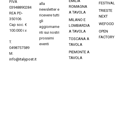
EMILIA
P.IVA
FESTIVAL
alla
ROMAGNA
03948890284
newsletter e
TRIESTE
A TAVOLA
REA PD-
ricevere tutti
NEXT
350106
MILANO E
gli
WEFOOD
Cap soc. €
LOMBARDIA
aggiorname
100.000 i.v.
A TAVOLA
OPEN
nti sui nostri
FACTORY
prossimi
TOSCANA A
T.
eventi
TAVOLA
0498757589
PIEMONTE A
M.
TAVOLA
info@italypost.it