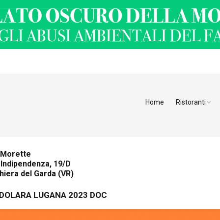
Home
Ristoranti
Ristoranti Alt
Ristoranti Tren
 Morette
 Indipendenza, 19/D
Veneto
iera del Garda (VR)
Friuli Venezia 
DOLARA LUGANA 2023 DOC
Ristoranti Slov