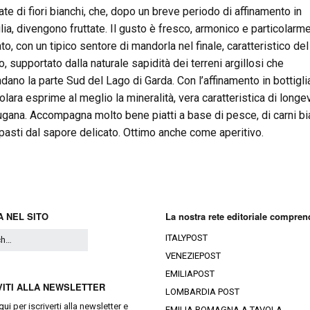
ate di fiori bianchi, che, dopo un breve periodo di affinamento in
glia, divengono fruttate. Il gusto è fresco, armonico e particolarm
to, con un tipico sentore di mandorla nel finale, caratteristico del
o, supportato dalla naturale sapidità dei terreni argillosi che
ndano la parte Sud del Lago di Garda. Con l’affinamento in bottigli
lara esprime al meglio la mineralità, vera caratteristica di longev
ugana. Accompagna molto bene piatti a base di pesce, di carni b
ipasti dal sapore delicato. Ottimo anche come aperitivo.
 NEL SITO
La nostra rete editoriale compren
ITALYPOST
VENEZIEPOST
EMILIAPOST
VITI ALLA NEWSLETTER
LOMBARDIA POST
qui
per iscriverti alla newsletter e
EMILIA ROMAGNA A TAVOLA