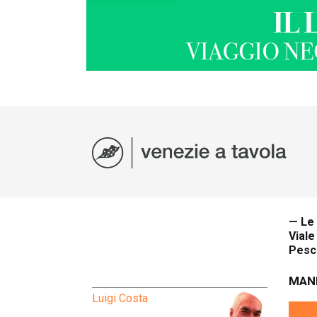
— Le
Viale
Pesch
MAN
Luigi Costa