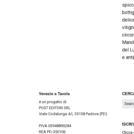
spicc
botti
delica
vitign
circo
Mando
del L
e ant
Venezie a Tavola
CERCA
è un progetto di
POST EDITORI SRL
Viale Codalunga 4/L 35138 Padova (PD)
ISCRI
P.IVA 03948890284
REA PD-350106
Clicca 