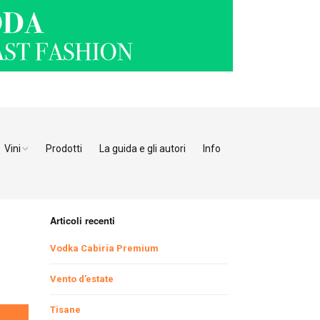
Vini
Prodotti
La guida e gli autori
Info
o Adige
Bianchi
tino
Bollicine
Articoli recenti
Rosati
Ristoranti Verona
Vodka Cabiria Premium
Giulia
Rossi
Ristoranti Vicenza
Ristoranti Pordenone
Vento d’estate
Tisane
enia
Ristoranti Padova
Ristoranti Udine