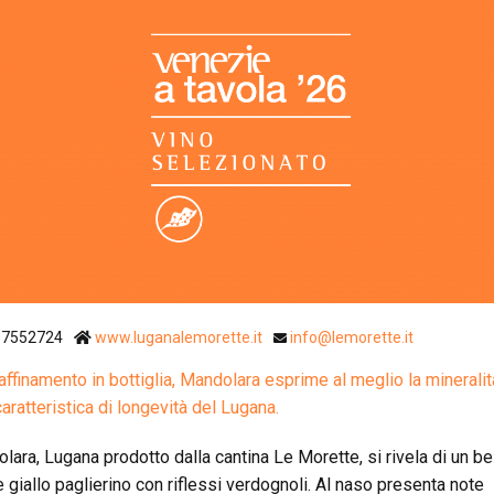
Ristoranti Istr
57552724
www.luganalemorette.it
info@lemorette.it
’affinamento in bottiglia, Mandolara esprime al meglio la mineralit
caratteristica di longevità del Lugana.
lara, Lugana prodotto dalla cantina Le Morette, si rivela di un be
e giallo paglierino con riflessi verdognoli. Al naso presenta note