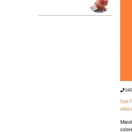
04
Con l
vera 
Mando
color