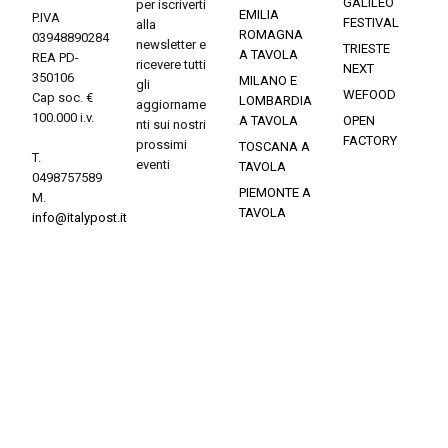
GALILEO
per iscriverti
EMILIA
P.IVA
FESTIVAL
alla
ROMAGNA
03948890284
newsletter e
TRIESTE
A TAVOLA
REA PD-
ricevere tutti
NEXT
350106
MILANO E
gli
WEFOOD
Cap soc. €
LOMBARDIA
aggiorname
100.000 i.v.
A TAVOLA
OPEN
nti sui nostri
FACTORY
prossimi
TOSCANA A
T.
eventi
TAVOLA
0498757589
PIEMONTE A
M.
TAVOLA
info@italypost.it