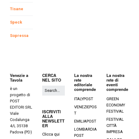
Tisane
Speck
Sopressa
Venezie a
CERCA
La nostra
La nostra
Tavola
NEL SITO
rete
rete di
editoriale
eventi
è un
comprende
comprende
progetto di
ITALYPOST
GREEN
POST
ECONOMY
VENEZIEPOS
EDITORI SRL
ISCRIVITI
FESTIVAL
T
Viale
ALLA
FESTIVAL
Codalunga
NEWSLETT
EMILIAPOST
ER
CITTÀ
4/L 35138
LOMBARDIA
IMPRESA
Padova (PD)
Clicca qui
POST