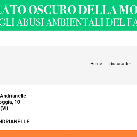
Home
Ristoranti
Ristoranti Alt
Ristoranti Tren
Andrianelle
oggia, 10
Veneto
(VI)
Friuli Venezia 
NDRIANELLE
Ristoranti Slov