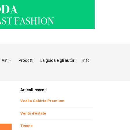
Vini
Prodotti
La guida e gli autori
Info
o Adige
Bianchi
tino
Bollicine
Articoli recenti
Rosati
Ristoranti Verona
Vodka Cabiria Premium
Giulia
Rossi
Ristoranti Vicenza
Ristoranti Pordenone
Vento d’estate
Tisane
enia
Ristoranti Padova
Ristoranti Udine