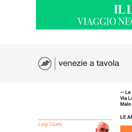
— Le 
Via L
Malo 
LE A
Luigi Costa