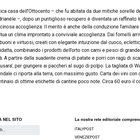
tica casa dell’Ottocento – che fu abitata da due mitiche sorelle d
drianéle –, dopo un puntiglioso recupero è diventata un raffinato 
scinosa accoglienza. Il merito è anche della conduzione familiare
tua un clima improntato a conviviale accoglienza. Dai fornelli arr
 buoni e virtuosi, creati con elegante intuizione dal cuoco, ecletti
idatta, combinando i prodotti dell’orto con carni e pesci di grand
tà. A partire dalla suadente crema di patate e porri con ragù di sc
 busara’, per giungere ai paccheri al sugo di polpo. La tagliata di 
ndale ci riporta alla terra, con massimo gusto. Carta dei vini con 
ntinaio di ottime etichette di cantine poco note. Circa 60 euro il c
 NEL SITO
La nostra rete editoriale compren
ITALYPOST
VENEZIEPOST