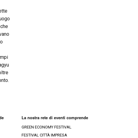
ette
luogo
 che
ivano
co
e
ampi
Wagyu
oltre
onto.
de
La nostra rete di eventi comprende
GREEN ECONOMY FESTIVAL
FESTIVAL CITTÀ IMPRESA