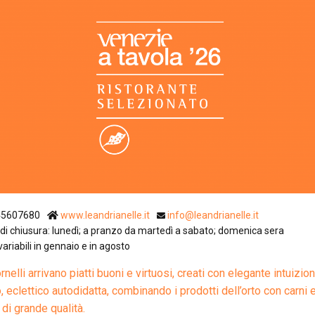
Ristoranti Istr
45607680
www.leandrianelle.it
info@leandrianelle.it
di chiusura: lunedì; a pranzo da martedì a sabato; domenica sera
 variabili in gennaio e in agosto
rnelli arrivano piatti buoni e virtuosi, creati con elegante intuizio
, eclettico autodidatta, combinando i prodotti dell’orto con carni 
 di grande qualità.