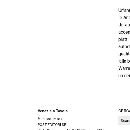
Un’an
le An
di fa
accen
piatti
autod
quali
‘alla
Warre
un ce
Venezie a Tavola
CERCA
è un progetto di
POST EDITORI SRL