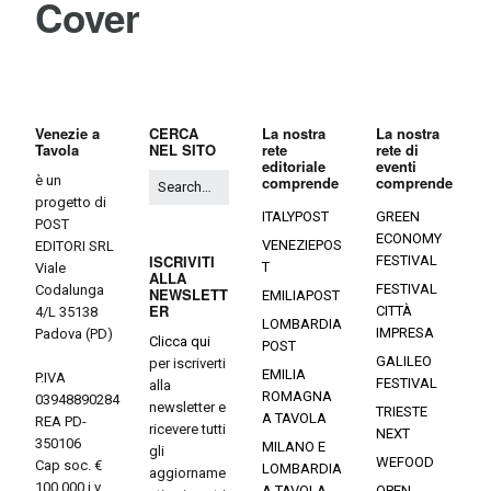
Cover
Venezie a
CERCA
La nostra
La nostra
Tavola
NEL SITO
rete
rete di
editoriale
eventi
è un
comprende
comprende
progetto di
ITALYPOST
GREEN
POST
ECONOMY
VENEZIEPOS
EDITORI SRL
ISCRIVITI
FESTIVAL
T
Viale
ALLA
FESTIVAL
Codalunga
NEWSLETT
EMILIAPOST
ER
CITTÀ
4/L 35138
LOMBARDIA
IMPRESA
Padova (PD)
Clicca qui
POST
GALILEO
per iscriverti
EMILIA
P.IVA
FESTIVAL
alla
ROMAGNA
03948890284
newsletter e
TRIESTE
A TAVOLA
REA PD-
ricevere tutti
NEXT
350106
MILANO E
gli
WEFOOD
Cap soc. €
LOMBARDIA
aggiorname
100.000 i.v.
A TAVOLA
OPEN