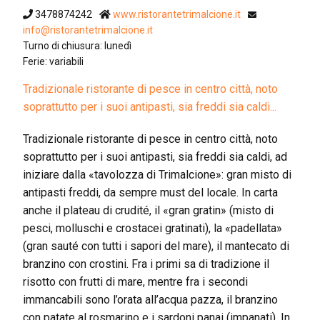
3478874242
www.ristorantetrimalcione.it
info@ristorantetrimalcione.it
Turno di chiusura: lunedì
Ferie: variabili
Tradizionale ristorante di pesce in centro città, noto
soprattutto per i suoi antipasti, sia freddi sia caldi...
Tradizionale ristorante di pesce in centro città, noto
soprattutto per i suoi antipasti, sia freddi sia caldi, ad
iniziare dalla «tavolozza di Trimalcione»: gran misto di
antipasti freddi, da sempre must del locale. In carta
anche il plateau di crudité, il «gran gratin» (misto di
pesci, molluschi e crostacei gratinati), la «padellata»
(gran sauté con tutti i sapori del mare), il mantecato di
branzino con crostini. Fra i primi sa di tradizione il
risotto con frutti di mare, mentre fra i secondi
immancabili sono l’orata all’acqua pazza, il branzino
con patate al rosmarino e i sardoni panai (impanati). In