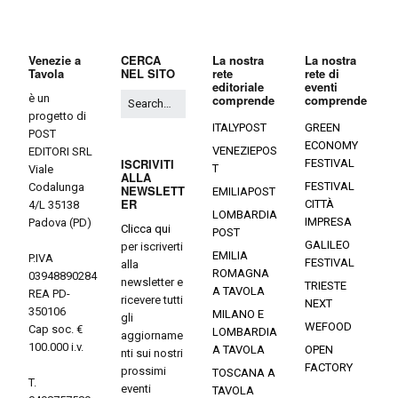
Venezie a
CERCA
La nostra
La nostra
Tavola
NEL SITO
rete
rete di
editoriale
eventi
è un
comprende
comprende
progetto di
ITALYPOST
GREEN
POST
ECONOMY
VENEZIEPOS
EDITORI SRL
ISCRIVITI
FESTIVAL
T
Viale
ALLA
FESTIVAL
Codalunga
NEWSLETT
EMILIAPOST
ER
CITTÀ
4/L 35138
LOMBARDIA
IMPRESA
Padova (PD)
Clicca qui
POST
GALILEO
per iscriverti
EMILIA
P.IVA
FESTIVAL
alla
ROMAGNA
03948890284
newsletter e
TRIESTE
A TAVOLA
REA PD-
ricevere tutti
NEXT
350106
MILANO E
gli
WEFOOD
Cap soc. €
LOMBARDIA
aggiorname
100.000 i.v.
A TAVOLA
OPEN
nti sui nostri
FACTORY
prossimi
TOSCANA A
T.
eventi
TAVOLA