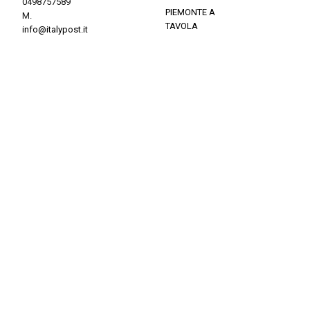
0498757589
PIEMONTE A
M.
TAVOLA
info@italypost.it