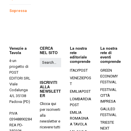
Sopressa
Venezie a
CERCA
La nostra
La nostra
Tavola
NEL SITO
rete
rete di
editoriale
eventi
è un
comprende
comprende
progetto di
ITALYPOST
GREEN
POST
ECONOMY
VENEZIEPOS
EDITORI SRL
ISCRIVITI
FESTIVAL
T
Viale
ALLA
FESTIVAL
Codalunga
NEWSLETT
EMILIAPOST
ER
CITTÀ
4/L 35138
LOMBARDIA
IMPRESA
Padova (PD)
Clicca qui
POST
GALILEO
per iscriverti
EMILIA
P.IVA
FESTIVAL
alla
ROMAGNA
03948890284
newsletter e
TRIESTE
A TAVOLA
REA PD-
ricevere tutti
NEXT
350106