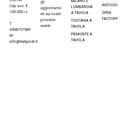
MILANO E
gli
WEFOOD
Cap soc. €
LOMBARDIA
aggiorname
100.000 i.v.
A TAVOLA
OPEN
nti sui nostri
FACTORY
prossimi
TOSCANA A
T.
eventi
TAVOLA
0498757589
PIEMONTE A
M.
TAVOLA
info@italypost.it