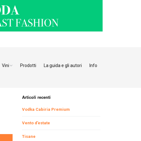
Vini
Prodotti
La guida e gli autori
Info
o Adige
Bianchi
tino
Bollicine
Articoli recenti
Rosati
Ristoranti Verona
Vodka Cabiria Premium
Giulia
Rossi
Ristoranti Vicenza
Ristoranti Pordenone
Vento d’estate
Tisane
enia
Ristoranti Padova
Ristoranti Udine