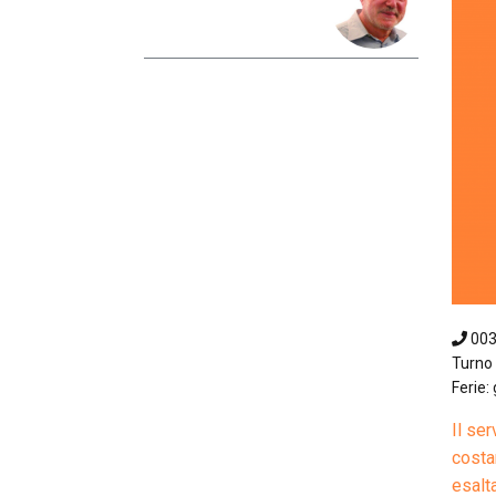
00
Turno 
Ferie:
Il ser
costa
esalta