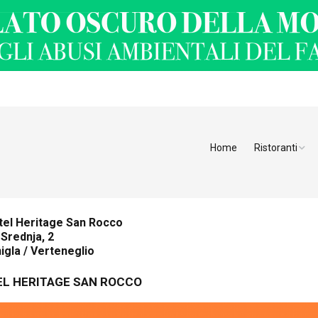
Home
Ristoranti
Ristoranti Alt
Ristoranti Tren
tel Heritage San Rocco
 Srednja, 2
Veneto
igla / Verteneglio
Friuli Venezia 
EL HERITAGE SAN ROCCO
Ristoranti Slov