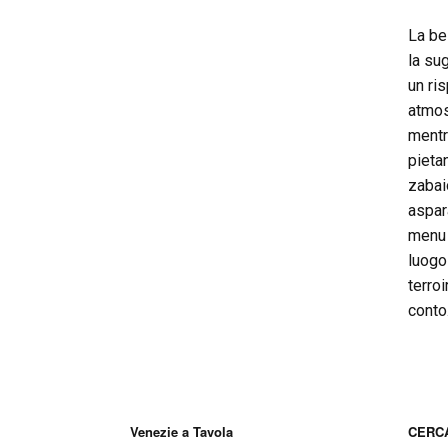
La be
la su
un ri
atmos
mentre
pieta
zabai
aspar
menu 
luogo 
terroi
conto
Venezie a Tavola
CERCA