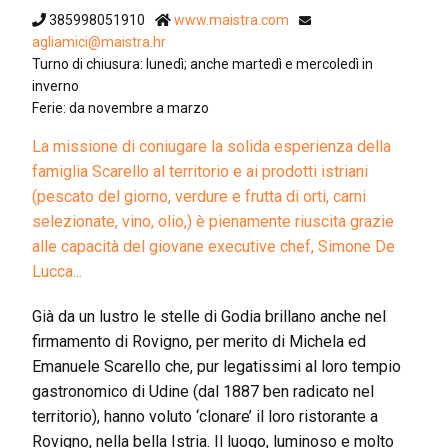
385998051910
www.maistra.com
agliamici@maistra.hr
Turno di chiusura: lunedì; anche martedì e mercoledì in
inverno
Ferie: da novembre a marzo
La missione di coniugare la solida esperienza della
famiglia Scarello al territorio e ai prodotti istriani
(pescato del giorno, verdure e frutta di orti, carni
selezionate, vino, olio,) è pienamente riuscita grazie
alle capacità del giovane executive chef, Simone De
Lucca...
Già da un lustro le stelle di Godia brillano anche nel
firmamento di Rovigno, per merito di Michela ed
Emanuele Scarello che, pur legatissimi al loro tempio
gastronomico di Udine (dal 1887 ben radicato nel
territorio), hanno voluto ‘clonare’ il loro ristorante a
Rovigno, nella bella Istria. Il luogo, luminoso e molto