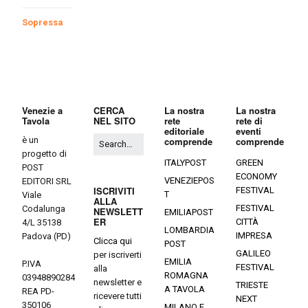
Sopressa
Venezie a
CERCA
La nostra
La nostra
Tavola
NEL SITO
rete
rete di
editoriale
eventi
è un
comprende
comprende
progetto di
ITALYPOST
GREEN
POST
ECONOMY
VENEZIEPOS
EDITORI SRL
ISCRIVITI
FESTIVAL
T
Viale
ALLA
FESTIVAL
Codalunga
NEWSLETT
EMILIAPOST
ER
CITTÀ
4/L 35138
LOMBARDIA
IMPRESA
Padova (PD)
Clicca qui
POST
GALILEO
per iscriverti
EMILIA
P.IVA
FESTIVAL
alla
ROMAGNA
03948890284
newsletter e
TRIESTE
A TAVOLA
REA PD-
ricevere tutti
NEXT
350106
MILANO E