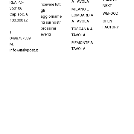
A TAVOLA
REA PD-
ricevere tutti
NEXT
350106
MILANO E
gli
WEFOOD
Cap soc. €
LOMBARDIA
aggiorname
100.000 i.v.
A TAVOLA
OPEN
nti sui nostri
FACTORY
prossimi
TOSCANA A
T.
eventi
TAVOLA
0498757589
PIEMONTE A
M.
TAVOLA
info@italypost.it