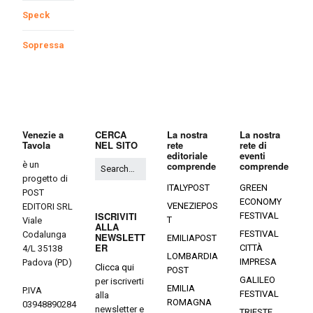
Speck
Sopressa
Venezie a
CERCA
La nostra
La nostra
Tavola
NEL SITO
rete
rete di
editoriale
eventi
è un
comprende
comprende
progetto di
ITALYPOST
GREEN
POST
ECONOMY
VENEZIEPOS
EDITORI SRL
ISCRIVITI
FESTIVAL
T
Viale
ALLA
FESTIVAL
Codalunga
NEWSLETT
EMILIAPOST
ER
CITTÀ
4/L 35138
LOMBARDIA
IMPRESA
Padova (PD)
Clicca qui
POST
GALILEO
per iscriverti
EMILIA
P.IVA
FESTIVAL
alla
ROMAGNA
03948890284
newsletter e
TRIESTE