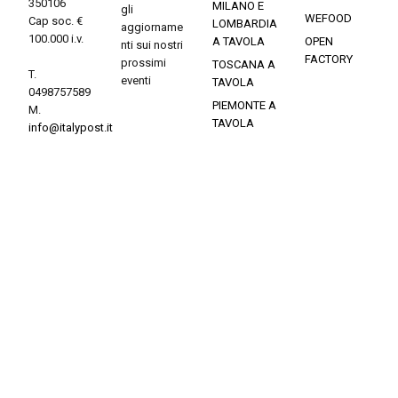
350106
MILANO E
gli
WEFOOD
Cap soc. €
LOMBARDIA
aggiorname
100.000 i.v.
A TAVOLA
OPEN
nti sui nostri
FACTORY
prossimi
TOSCANA A
T.
eventi
TAVOLA
0498757589
PIEMONTE A
M.
TAVOLA
info@italypost.it