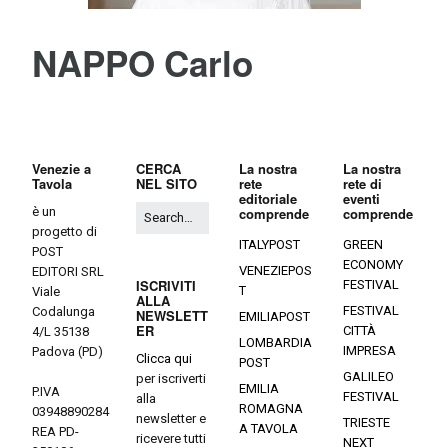
NAPPO Carlo
Venezie a
CERCA
La nostra
La nostra
Tavola
NEL SITO
rete
rete di
editoriale
eventi
è un
comprende
comprende
progetto di
ITALYPOST
GREEN
POST
ECONOMY
VENEZIEPOS
EDITORI SRL
ISCRIVITI
FESTIVAL
T
Viale
ALLA
FESTIVAL
Codalunga
NEWSLETT
EMILIAPOST
ER
CITTÀ
4/L 35138
LOMBARDIA
IMPRESA
Padova (PD)
Clicca qui
POST
GALILEO
per iscriverti
EMILIA
P.IVA
FESTIVAL
alla
ROMAGNA
03948890284
newsletter e
TRIESTE
A TAVOLA
REA PD-
ricevere tutti
NEXT