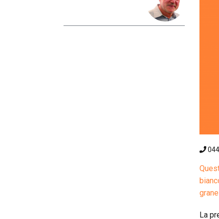
04
Quest
bianc
granel
La pr