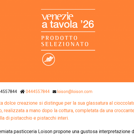
Ristoranti Istr
44557844
0444557844
loison@loison.com
a dolce creazione si distingue per la sua glassatura al cioccolat
o, realizzata a mano dopo la cottura, completata da una croccant
la di pistacchio e pistacchi interi.
emiata pasticceria Loison propone una gustosa interpretazione d