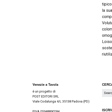
tipic
la su
compl
Volut
colom
omoge
Loiso
soste
riutil
Venezie a Tavola
CERCA
è un progetto di
POST EDITORI SRL
Viale Codalunga 4/L 35138 Padova (PD)
ISCRI
P.IVA 03948890284