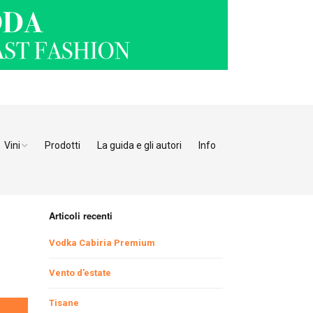
Vini
Prodotti
La guida e gli autori
Info
o Adige
Bianchi
tino
Bollicine
Articoli recenti
Rosati
Ristoranti Verona
Vodka Cabiria Premium
Giulia
Rossi
Ristoranti Vicenza
Ristoranti Pordenone
Vento d’estate
Tisane
enia
Ristoranti Padova
Ristoranti Udine