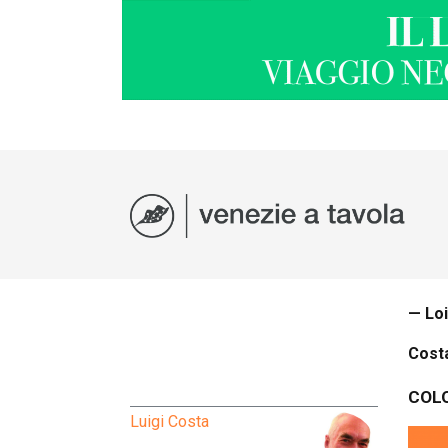
— Lo
Costa
COL
Luigi Costa