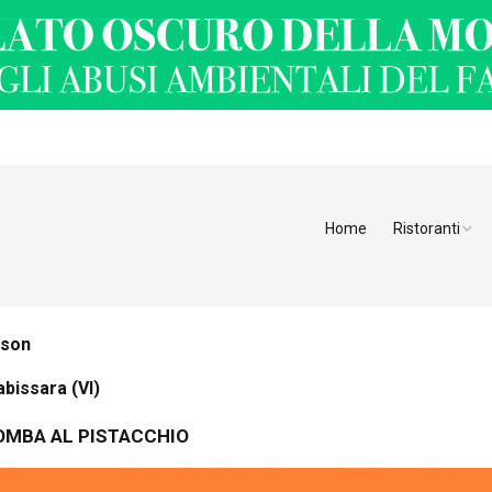
Home
Ristoranti
Ristoranti Alt
Ristoranti Tren
ison
Veneto
bissara (VI)
Friuli Venezia 
OMBA AL PISTACCHIO
Ristoranti Slov