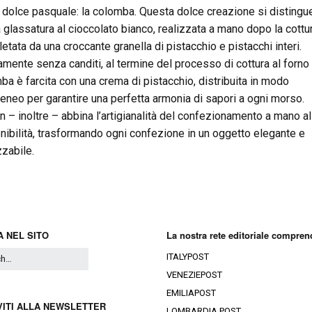
o dolce pasquale: la colomba. Questa dolce creazione si distingu
a glassatura al cioccolato bianco, realizzata a mano dopo la cottur
etata da una croccante granella di pistacchio e pistacchi interi.
amente senza canditi, al termine del processo di cottura al forno 
ba è farcita con una crema di pistacchio, distribuita in modo
neo per garantire una perfetta armonia di sapori a ogni morso.
n – inoltre – abbina l’artigianalità del confezionamento a mano al
nibilità, trasformando ogni confezione in un oggetto elegante e
izzabile.
 NEL SITO
La nostra rete editoriale compren
ITALYPOST
VENEZIEPOST
EMILIAPOST
VITI ALLA NEWSLETTER
LOMBARDIA POST