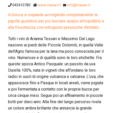
045410780
www.masari.it
info@masari.it
In bocca si espande avvolgendo completamente le
papille gustative per poi lasciare spazio all’equilibrio e
alla freschezza, con retrogusto pressoché illimitato.
Tutti i vini di Arianna Tessari e Massimo Dal Lago
nascono ai piedi delle Piccole Dolomiti, in quella Valle
dell’Agno famosa per la lana ma poco conosciuta per il
vino. Numerose e di qualità sono le loro etichette. Fra
queste spicca Antico Pasquale: un passito da uva
Durella 100%, nata in vigneti che affondano le loro
radici in suoli di origine vulcanica e calcarea. L’uva, che
appassisce fino a Pasqua in locali areati, viene pigiata
e poi fermentata a contatto con le proprie bucce per
circa cinque mesi. Segue poi un affinamento in piccole
botti per dieci anni. Alla fine del lungo percorso rivela
un colore ambra brillante che annuncia la grande