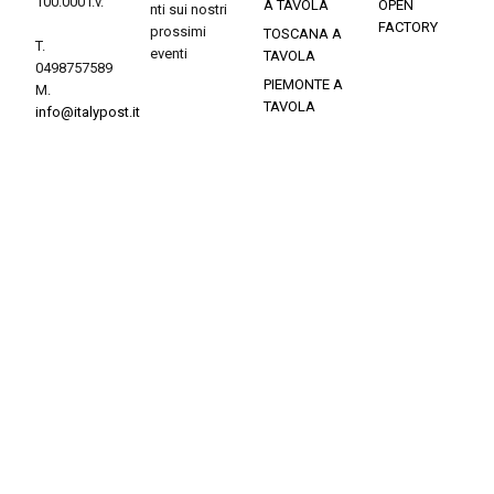
100.000 i.v.
A TAVOLA
OPEN
nti sui nostri
FACTORY
prossimi
TOSCANA A
T.
eventi
TAVOLA
0498757589
PIEMONTE A
M.
TAVOLA
info@italypost.it