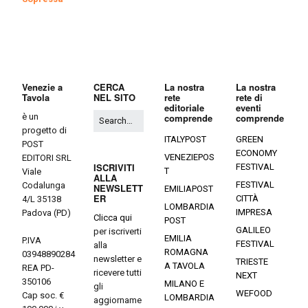
Venezie a
CERCA
La nostra
La nostra
Tavola
NEL SITO
rete
rete di
editoriale
eventi
è un
comprende
comprende
progetto di
ITALYPOST
GREEN
POST
ECONOMY
VENEZIEPOS
EDITORI SRL
ISCRIVITI
FESTIVAL
T
Viale
ALLA
FESTIVAL
Codalunga
NEWSLETT
EMILIAPOST
ER
CITTÀ
4/L 35138
LOMBARDIA
IMPRESA
Padova (PD)
Clicca qui
POST
GALILEO
per iscriverti
EMILIA
P.IVA
FESTIVAL
alla
ROMAGNA
03948890284
newsletter e
TRIESTE
A TAVOLA
REA PD-
ricevere tutti
NEXT
350106
MILANO E
gli
WEFOOD
Cap soc. €
LOMBARDIA
aggiorname