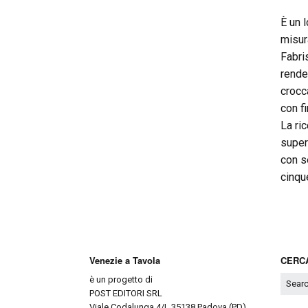
È un 
misur
Fabris
rende
crocc
con fi
La ric
super
con s
cinque
Venezie a Tavola
CERCA
è un progetto di
POST EDITORI SRL
Viale Codalunga 4/L 35138 Padova (PD)