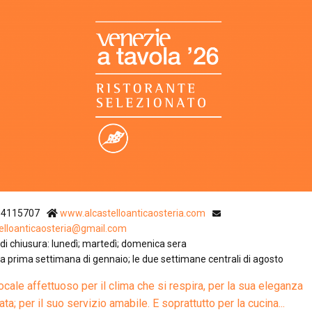
Ristoranti Istr
14115707
www.alcastelloanticaosteria.com
telloanticaosteria@gmail.com
di chiusura: lunedì; martedì; domenica sera
 la prima settimana di gennaio; le due settimane centrali di agosto
locale affettuoso per il clima che si respira, per la sua eleganza
ta; per il suo servizio amabile. E soprattutto per la cucina...