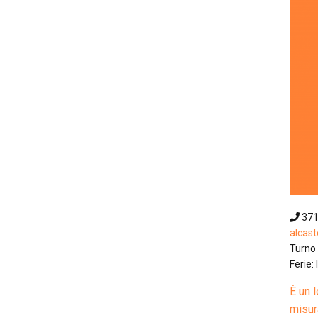
37
alcas
Turno 
Ferie:
È un 
misura