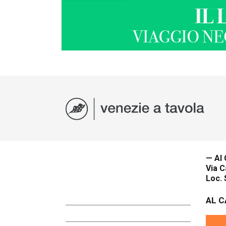
— Al 
Via C
Loc. 
AL C