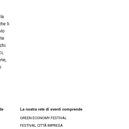
la
he li
olo
ate
chi.
i,
ene,
i
de
La nostra rete di eventi comprende
GREEN ECONOMY FESTIVAL
FESTIVAL CITTÀ IMPRESA