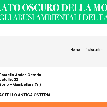
Home
Ristoranti
Ristoranti Alt
Ristoranti Tren
Castello Antica Osteria
astello, 23
Veneto
Sorio – Gambellara (VI)
Friuli Venezia 
ASTELLO ANTICA OSTERIA
Ristoranti Slov