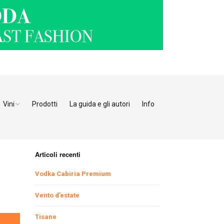
Vini
Prodotti
La guida e gli autori
Info
o Adige
Bianchi
tino
Bollicine
Articoli recenti
Rosati
Ristoranti Verona
Vodka Cabiria Premium
Giulia
Rossi
Ristoranti Vicenza
Ristoranti Pordenone
Vento d’estate
Tisane
enia
Ristoranti Padova
Ristoranti Udine