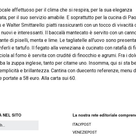
locale affettuoso per il clima che si respira, per la sua eleganza
ata; per il suo servizio amabile. E soprattutto per la cucina di Pao
 e Walter Smittarello: piatti rassicuranti con un tocco di vivacità c
 nuovi e interessanti. Il baccalà mantecato è servito con un cann
ante di piselli, menta e lime. Le tagliatelle all’uovo sono present
nferli e tartufo. Il fegato alla veneziana è cucinato con ratafià di fi
ciola al forno è servita con crudité di finocchio e agrumi. Fra i dolc
ba la zuppa inglese, tanto per citarne uno. Insomma, qui si sta b
emplicità e brillantezza. Cantina con duecento referenze, menu d
 portate a 58 euro. Alla carta sui 60.
 NEL SITO
La nostra rete editoriale compren
ITALYPOST
VENEZIEPOST