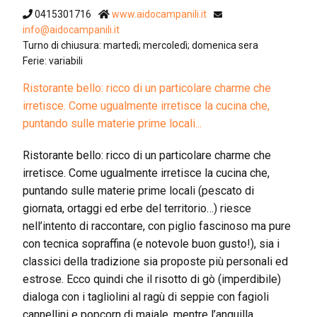
0415301716
www.aidocampanili.it
info@aidocampanili.it
Turno di chiusura: martedì; mercoledì; domenica sera
Ferie: variabili
Ristorante bello: ricco di un particolare charme che
irretisce. Come ugualmente irretisce la cucina che,
puntando sulle materie prime locali...
Ristorante bello: ricco di un particolare charme che
irretisce. Come ugualmente irretisce la cucina che,
puntando sulle materie prime locali (pescato di
giornata, ortaggi ed erbe del territorio…) riesce
nell’intento di raccontare, con piglio fascinoso ma pure
con tecnica sopraffina (e notevole buon gusto!), sia i
classici della tradizione sia proposte più personali ed
estrose. Ecco quindi che il risotto di gò (imperdibile)
dialoga con i tagliolini al ragù di seppie con fagioli
cannellini e popcorn di maiale, mentre l’anguilla