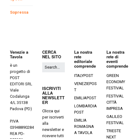
Sopressa
Venezie a
CERCA
La nostra
La nostra
Tavola
NEL SITO
rete
rete di
editoriale
eventi
è un
comprende
comprende
progetto di
ITALYPOST
GREEN
POST
ECONOMY
VENEZIEPOS
EDITORI SRL
ISCRIVITI
FESTIVAL
T
Viale
ALLA
FESTIVAL
Codalunga
NEWSLETT
EMILIAPOST
ER
CITTÀ
4/L 35138
LOMBARDIA
IMPRESA
Padova (PD)
Clicca qui
POST
GALILEO
per iscriverti
EMILIA
P.IVA
FESTIVAL
alla
ROMAGNA
03948890284
newsletter e
TRIESTE
A TAVOLA
REA PD-
ricevere tutti
NEXT