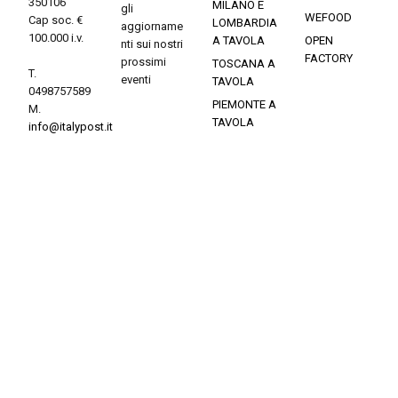
350106
MILANO E
gli
WEFOOD
Cap soc. €
LOMBARDIA
aggiorname
100.000 i.v.
A TAVOLA
OPEN
nti sui nostri
FACTORY
prossimi
TOSCANA A
T.
eventi
TAVOLA
0498757589
PIEMONTE A
M.
TAVOLA
info@italypost.it