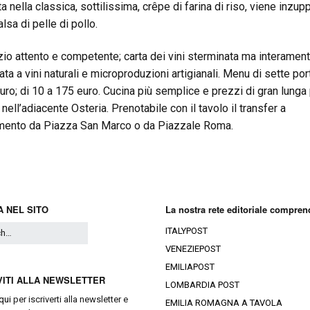
a nella classica, sottilissima, crêpe di farina di riso, viene inzup
lsa di pelle di pollo.
zio attento e competente; carta dei vini sterminata ma interamen
ata a vini naturali e microproduzioni artigianali. Menu di sette por
uro; di 10 a 175 euro. Cucina più semplice e prezzi di gran lunga 
nell’adiacente Osteria. Prenotabile con il tavolo il transfer a
ento da Piazza San Marco o da Piazzale Roma.
 NEL SITO
La nostra rete editoriale compren
ITALYPOST
VENEZIEPOST
EMILIAPOST
VITI ALLA NEWSLETTER
LOMBARDIA POST
qui
per iscriverti alla newsletter e
EMILIA ROMAGNA A TAVOLA