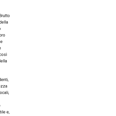
Brutto
della
o
oro
me
e
 così
della
enti,
tezza
ocali,
e
ile e,