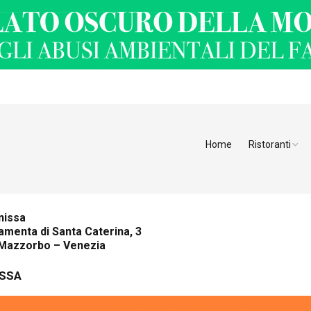
Home
Ristoranti
Ristoranti Alt
Ristoranti Tren
nissa
menta di Santa Caterina, 3
Veneto
 Mazzorbo – Venezia
Friuli Venezia 
ISSA
Ristoranti Slov