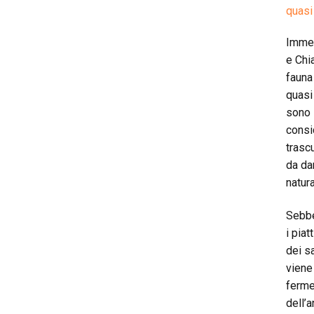
quasi
Immer
e Chi
fauna
quasi
sono 
consi
trascu
da dar
natur
Sebbe
i pia
dei sa
viene
ferme
dell’