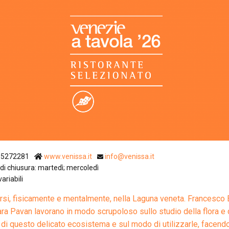
Ristoranti Istr
15272281
www.venissa.it
info@venissa.it
di chiusura: martedì; mercoledì
variabili
si, fisicamente e mentalmente, nella Laguna veneta. Francesco 
ara Pavan lavorano in modo scrupoloso sullo studio della flora e 
 di questo delicato ecosistema e sul modo di utilizzarle, facend