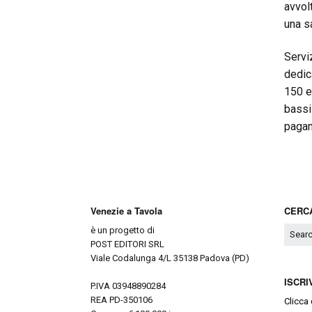
avvolt
una sa
Servi
dedic
150 e
bassi 
pagam
Venezie a Tavola
CERCA
è un progetto di
POST EDITORI SRL
Viale Codalunga 4/L 35138 Padova (PD)
ISCRI
P.IVA 03948890284
REA PD-350106
Clicca 