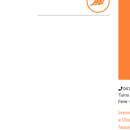
04
Turno 
Ferie: 
Immer
e Chi
fauna