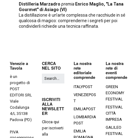
Distilleria Marzadro
premia
Enrico Maglio, "La Tana
Gourmet" di Asiago (VI)
La distillazione è un’arte complessa che racchiude in sé
qualcosa di magico: comprenderne i segreti per poi
condividerli richiede una tecnica raffinata.
Venezie a
CERCA
La nostra
La nostra
Tavola
NEL SITO
rete
rete di
editoriale
eventi
è un
comprende
comprende
progetto di
ITALYPOST
GREEN
POST
ECONOMY
VENEZIEPOS
EDITORI SRL
ISCRIVITI
FESTIVAL
T
Viale
ALLA
FESTIVAL
Codalunga
NEWSLETT
EMILIAPOST
ER
CITTÀ
4/L 35138
LOMBARDIA
IMPRESA
Padova (PD)
Clicca qui
POST
GALILEO
per iscriverti
EMILIA
P.IVA
FESTIVAL
alla
ROMAGNA