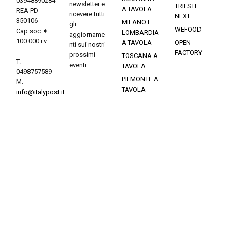
03948890284
newsletter e
TRIESTE
A TAVOLA
REA PD-
ricevere tutti
NEXT
350106
MILANO E
gli
WEFOOD
Cap soc. €
LOMBARDIA
aggiorname
100.000 i.v.
A TAVOLA
OPEN
nti sui nostri
FACTORY
prossimi
TOSCANA A
T.
eventi
TAVOLA
0498757589
PIEMONTE A
M.
TAVOLA
info@italypost.it