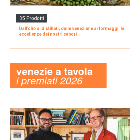
35 Prodotti
Dall'olio ai distillati, dalle veneziane ai formaggi: le
eccellenze dei nostri sapori
venezie a tavola
i premiati 2026