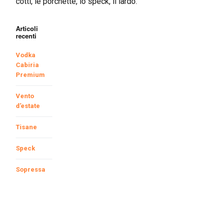
cotti, le porchette, lo speck, il lardo.
Articoli
recenti
Vodka
Cabiria
Premium
Vento
d’estate
Tisane
Speck
Sopressa