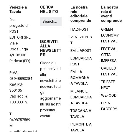
Venezie a
CERCA
La nostra
La nostra
Tavola
NEL SITO
rete
rete di
editoriale
eventi
è un
comprende
comprende
progetto di
ITALYPOST
GREEN
POST
ECONOMY
VENEZIEPOS
EDITORI SRL
ISCRIVITI
FESTIVAL
T
Viale
ALLA
FESTIVAL
Codalunga
NEWSLETT
EMILIAPOST
ER
CITTÀ
4/L 35138
LOMBARDIA
IMPRESA
Padova (PD)
Clicca qui
POST
GALILEO
per iscriverti
EMILIA
P.IVA
FESTIVAL
alla
ROMAGNA
03948890284
newsletter e
TRIESTE
A TAVOLA
REA PD-
ricevere tutti
NEXT
350106
MILANO E
gli
WEFOOD
Cap soc. €
LOMBARDIA
aggiorname
100.000 i.v.
A TAVOLA
OPEN
nti sui nostri
FACTORY
prossimi
TOSCANA A
T.
eventi
TAVOLA
0498757589
PIEMONTE A
M.
TAVOLA
info@italypost.it