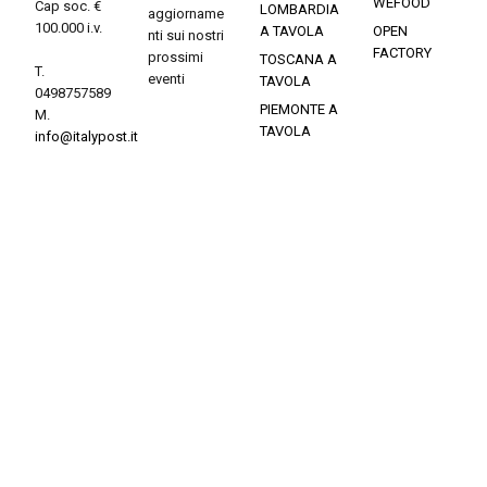
WEFOOD
Cap soc. €
LOMBARDIA
aggiorname
100.000 i.v.
A TAVOLA
OPEN
nti sui nostri
FACTORY
prossimi
TOSCANA A
T.
eventi
TAVOLA
0498757589
PIEMONTE A
M.
TAVOLA
info@italypost.it