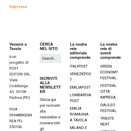
Sopressa
Venezie a
CERCA
La nostra
La nostra
Tavola
NEL SITO
rete
rete di
editoriale
eventi
è un
comprende
comprende
progetto di
ITALYPOST
GREEN
POST
ECONOMY
VENEZIEPOS
EDITORI SRL
ISCRIVITI
FESTIVAL
T
Viale
ALLA
FESTIVAL
Codalunga
NEWSLETT
EMILIAPOST
ER
CITTÀ
4/L 35138
LOMBARDIA
IMPRESA
Padova (PD)
Clicca qui
POST
GALILEO
per iscriverti
EMILIA
P.IVA
FESTIVAL
alla
ROMAGNA
03948890284
newsletter e
TRIESTE
A TAVOLA
REA PD-
ricevere tutti
NEXT
350106
MILANO E
gli