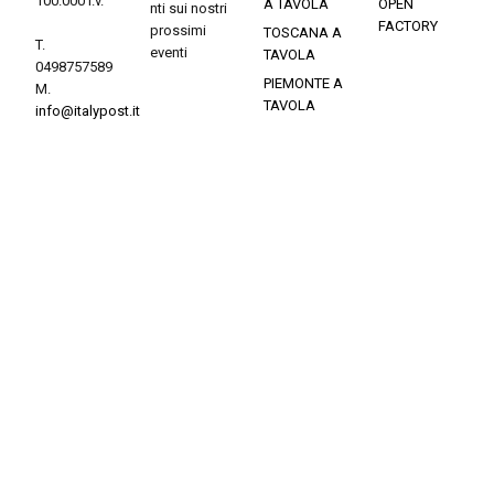
100.000 i.v.
A TAVOLA
OPEN
nti sui nostri
FACTORY
prossimi
TOSCANA A
T.
eventi
TAVOLA
0498757589
PIEMONTE A
M.
TAVOLA
info@italypost.it