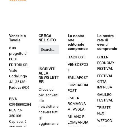
Venezie a
CERCA
La nostra
La nostra
Tavola
NEL SITO
rete
rete di
editoriale
eventi
è un
comprende
comprende
progetto di
ITALYPOST
GREEN
POST
ECONOMY
VENEZIEPOS
EDITORI SRL
ISCRIVITI
FESTIVAL
T
Viale
ALLA
FESTIVAL
Codalunga
NEWSLETT
EMILIAPOST
ER
CITTÀ
4/L 35138
LOMBARDIA
IMPRESA
Padova (PD)
Clicca qui
POST
GALILEO
per iscriverti
EMILIA
P.IVA
FESTIVAL
alla
ROMAGNA
03948890284
newsletter e
TRIESTE
A TAVOLA
REA PD-
ricevere tutti
NEXT
350106
MILANO E
gli
WEFOOD
Cap soc. €
LOMBARDIA
aggiorname