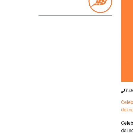
04
Celeb
del n
Celeb
del n