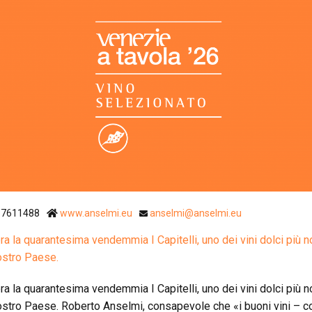
Ristoranti Istr
57611488
www.anselmi.eu
anselmi@anselmi.eu
ra la quarantesima vendemmia I Capitelli, uno dei vini dolci più n
ostro Paese.
ra la quarantesima vendemmia I Capitelli, uno dei vini dolci più n
ostro Paese. Roberto Anselmi, consapevole che «i buoni vini – 