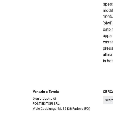
spess
modif
100% 
‘piwi’
dato 
appare
casse
pressa
affina
in bo
Venezie a Tavola
CERCA
è un progetto di
POST EDITORI SRL
Viale Codalunga 4/L 35138 Padova (PD)