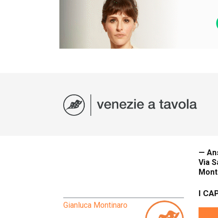
— An
Via S
Mont
I CA
Gianluca Montinaro