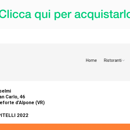
Home
Ristoranti
Ristoranti Alt
Ristoranti Tren
selmi
an Carlo, 46
Veneto
eforte d’Alpone (VR)
Friuli Venezia 
PITELLI 2022
Ristoranti Slov