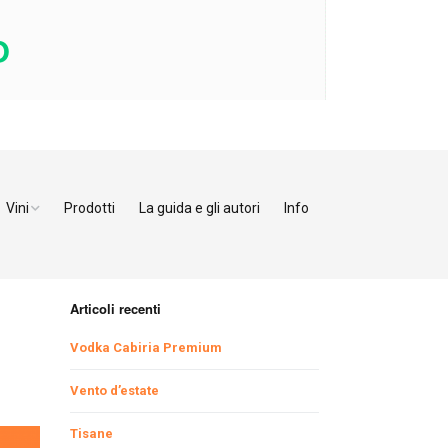
Vini
Prodotti
La guida e gli autori
Info
o Adige
Bianchi
tino
Bollicine
Articoli recenti
Rosati
Ristoranti Verona
Vodka Cabiria Premium
Giulia
Rossi
Ristoranti Vicenza
Ristoranti Pordenone
Vento d’estate
Tisane
enia
Ristoranti Padova
Ristoranti Udine