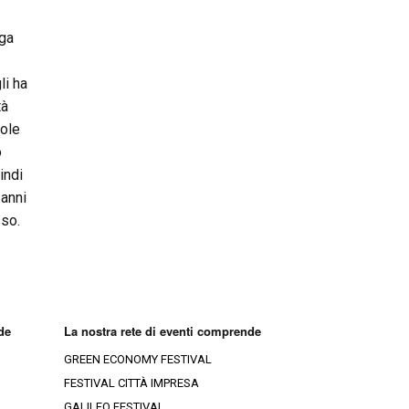
ega
li ha
tà
cole
o
indi
 anni
sso.
de
La nostra rete di eventi comprende
GREEN ECONOMY FESTIVAL
FESTIVAL CITTÀ IMPRESA
GALILEO FESTIVAL