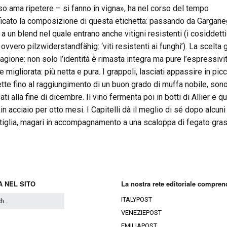
o ama ripetere – si fanno in vigna», ha nel corso del tempo
icato la composizione di questa etichetta: passando da Gargan
a un blend nel quale entrano anche vitigni resistenti (i cosiddetti
, ovvero pilzwiderstandfähig: ‘viti resistenti ai funghi’). La scelta g
ragione: non solo l’identità è rimasta integra ma pure l’espressivi
 migliorata: più netta e pura. I grappoli, lasciati appassire in pic
tte fino al raggiungimento di un buon grado di muffa nobile, son
ti alla fine di dicembre. Il vino fermenta poi in botti di Allier e qu
 in acciaio per otto mesi. I Capitelli dà il meglio di sé dopo alcuni
ttiglia, magari in accompagnamento a una scaloppa di fegato gra
 NEL SITO
La nostra rete editoriale compren
ITALYPOST
VENEZIEPOST
EMILIAPOST