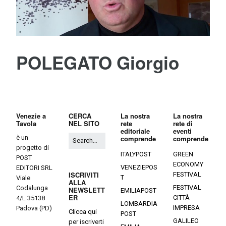
POLEGATO Giorgio
Venezie a
CERCA
La nostra
La nostra
Tavola
NEL SITO
rete
rete di
editoriale
eventi
è un
comprende
comprende
progetto di
ITALYPOST
GREEN
POST
ECONOMY
VENEZIEPOS
EDITORI SRL
ISCRIVITI
FESTIVAL
T
Viale
ALLA
FESTIVAL
Codalunga
NEWSLETT
EMILIAPOST
ER
CITTÀ
4/L 35138
LOMBARDIA
IMPRESA
Padova (PD)
Clicca qui
POST
GALILEO
per iscriverti