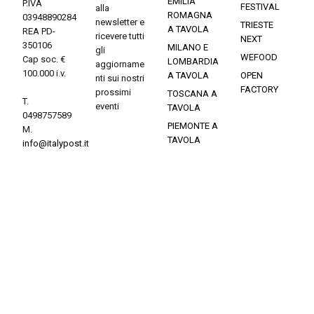
EMILIA
P.IVA
FESTIVAL
alla
ROMAGNA
03948890284
newsletter e
TRIESTE
A TAVOLA
REA PD-
ricevere tutti
NEXT
350106
MILANO E
gli
WEFOOD
Cap soc. €
LOMBARDIA
aggiorname
100.000 i.v.
A TAVOLA
OPEN
nti sui nostri
FACTORY
prossimi
TOSCANA A
T.
eventi
TAVOLA
0498757589
PIEMONTE A
M.
TAVOLA
info@italypost.it