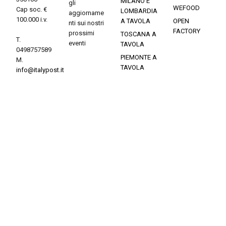
MILANO E
gli
WEFOOD
Cap soc. €
LOMBARDIA
aggiorname
100.000 i.v.
A TAVOLA
OPEN
nti sui nostri
FACTORY
prossimi
TOSCANA A
T.
eventi
TAVOLA
0498757589
PIEMONTE A
M.
TAVOLA
info@italypost.it