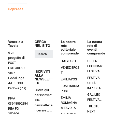
Sopressa
Venezie a
CERCA
La nostra
La nostra
Tavola
NEL SITO
rete
rete di
editoriale
eventi
è un
comprende
comprende
progetto di
ITALYPOST
GREEN
POST
ECONOMY
VENEZIEPOS
EDITORI SRL
ISCRIVITI
FESTIVAL
T
Viale
ALLA
FESTIVAL
Codalunga
NEWSLETT
EMILIAPOST
ER
CITTÀ
4/L 35138
LOMBARDIA
IMPRESA
Padova (PD)
Clicca qui
POST
GALILEO
per iscriverti
EMILIA
P.IVA
FESTIVAL
alla
ROMAGNA
03948890284
newsletter e
TRIESTE
A TAVOLA
REA PD-
ricevere tutti
NEXT
350106