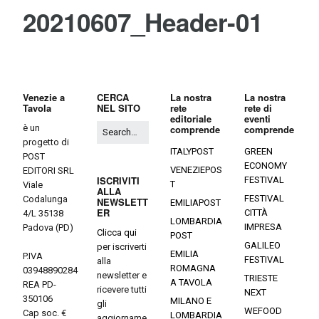
20210607_Header-01
Venezie a
CERCA
La nostra
La nostra
Tavola
NEL SITO
rete
rete di
editoriale
eventi
è un
comprende
comprende
progetto di
ITALYPOST
GREEN
POST
ECONOMY
VENEZIEPOS
EDITORI SRL
ISCRIVITI
FESTIVAL
T
Viale
ALLA
FESTIVAL
Codalunga
NEWSLETT
EMILIAPOST
ER
CITTÀ
4/L 35138
LOMBARDIA
IMPRESA
Padova (PD)
Clicca qui
POST
GALILEO
per iscriverti
EMILIA
P.IVA
FESTIVAL
alla
ROMAGNA
03948890284
newsletter e
TRIESTE
A TAVOLA
REA PD-
ricevere tutti
NEXT
350106
MILANO E
gli
WEFOOD
Cap soc. €
LOMBARDIA
aggiorname