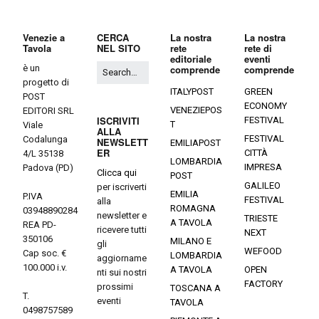
Venezie a
CERCA
La nostra
La nostra
Tavola
NEL SITO
rete
rete di
editoriale
eventi
è un
comprende
comprende
progetto di
ITALYPOST
GREEN
POST
ECONOMY
VENEZIEPOS
EDITORI SRL
ISCRIVITI
FESTIVAL
T
Viale
ALLA
FESTIVAL
Codalunga
NEWSLETT
EMILIAPOST
ER
CITTÀ
4/L 35138
LOMBARDIA
IMPRESA
Padova (PD)
Clicca qui
POST
GALILEO
per iscriverti
EMILIA
P.IVA
FESTIVAL
alla
ROMAGNA
03948890284
newsletter e
TRIESTE
A TAVOLA
REA PD-
ricevere tutti
NEXT
350106
MILANO E
gli
WEFOOD
Cap soc. €
LOMBARDIA
aggiorname
100.000 i.v.
A TAVOLA
OPEN
nti sui nostri
FACTORY
prossimi
TOSCANA A
T.
eventi
TAVOLA
0498757589