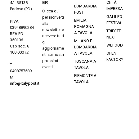
ER
CITTÀ
4/L 35138
LOMBARDIA
IMPRESA
Padova (PD)
Clicca qui
POST
GALILEO
per iscriverti
EMILIA
P.IVA
FESTIVAL
alla
ROMAGNA
03948890284
newsletter e
TRIESTE
A TAVOLA
REA PD-
ricevere tutti
NEXT
350106
MILANO E
gli
WEFOOD
Cap soc. €
LOMBARDIA
aggiorname
100.000 i.v.
A TAVOLA
OPEN
nti sui nostri
FACTORY
prossimi
TOSCANA A
T.
eventi
TAVOLA
0498757589
PIEMONTE A
M.
TAVOLA
info@italypost.it