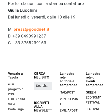
Per le relazioni con la stampa contattare
Giulia Lucchini
Dal lunedì al venerdì, dalle 10 alle 19
M.
press@goodnet.it
D. +39 0490991237
C. +39 3755239163
Venezie a
CERCA
La nostra
La nostra
Tavola
NEL SITO
rete
rete di
editoriale
eventi
è un
comprende
comprende
progetto di
ITALYPOST
GREEN
POST
ECONOMY
VENEZIEPOS
EDITORI SRL
ISCRIVITI
FESTIVAL
T
Viale
ALLA
FESTIVAL
Codalunga
NEWSLETT
EMILIAPOST