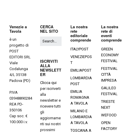
Venezie a
CERCA
La nostra
La nostra
Tavola
NEL SITO
rete
rete di
editoriale
eventi
è un
comprende
comprende
progetto di
ITALYPOST
GREEN
POST
ECONOMY
VENEZIEPOS
EDITORI SRL
ISCRIVITI
FESTIVAL
T
Viale
ALLA
FESTIVAL
Codalunga
NEWSLETT
EMILIAPOST
ER
CITTÀ
4/L 35138
LOMBARDIA
IMPRESA
Padova (PD)
Clicca qui
POST
GALILEO
per iscriverti
EMILIA
P.IVA
FESTIVAL
alla
ROMAGNA
03948890284
newsletter e
TRIESTE
A TAVOLA
REA PD-
ricevere tutti
NEXT
350106
MILANO E
gli
WEFOOD
Cap soc. €
LOMBARDIA
aggiorname
100.000 i.v.
A TAVOLA
OPEN
nti sui nostri
FACTORY
prossimi
TOSCANA A