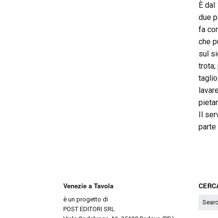
È dal
due p
fa co
che p
sul s
trota;
tagli
lavare
pieta
Il ser
parte
Venezie a Tavola
CERCA
è un progetto di
POST EDITORI SRL