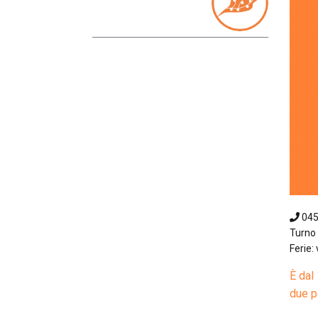
04
Turno 
Ferie: 
È dal
due p