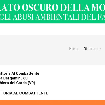
Home
Ristoranti
Ristoranti Alt
Ristoranti Tren
attoria Al Combattente
a Bergamini, 60
Veneto
iera del Garda (VR)
Friuli Venezia 
TTORIA AL COMBATTENTE
Ristoranti Slov