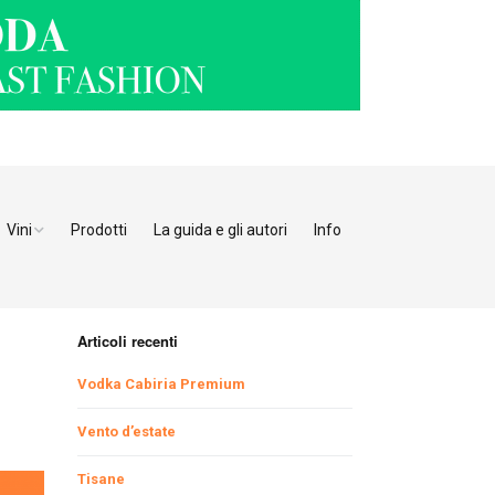
Vini
Prodotti
La guida e gli autori
Info
o Adige
Bianchi
tino
Bollicine
Articoli recenti
Rosati
Ristoranti Verona
Vodka Cabiria Premium
Giulia
Rossi
Ristoranti Vicenza
Ristoranti Pordenone
Vento d’estate
Tisane
enia
Ristoranti Padova
Ristoranti Udine