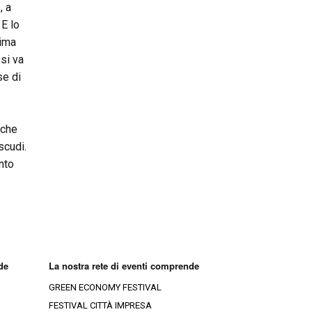
, a
 E lo
rima
si va
se di
lche
scudi.
onto
de
La nostra rete di eventi comprende
GREEN ECONOMY FESTIVAL
FESTIVAL CITTÀ IMPRESA