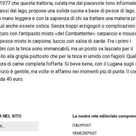
 1977 che questa trattoria, curata ma dal piacevole tono informale
assi dal lago, propone una solida cucina a base di pesce di lago.
n mano leggera e con la sapienza di chi sa trattare una materia p
uò anche essere ostica. Senza troppi arzigogoli o complicazioni 
icuro con l’antipasto misto «del Combattente»: carpaccio e mous
 pesce misto in carpione; luccio con salsa di sarde. Fra i primi i
olini con la tinca sono immancabili, ma un posto va lasciato per il
llo alla griglia piuttosto che per la tinca in umido con fagioli. Qua
nza di carne completa l’offerta. Si beve bene, con il Lugana sugli 
vizio è gentile, ma volte in affanno nei momenti più di punta. Il c
 da 40 euro.
 NEL SITO
La nostra rete editoriale compren
ITALYPOST
VENEZIEPOST