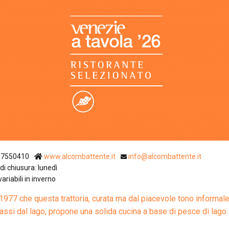
Ristoranti Istr
57550410
www.alcombattente.it
info@alcombattente.it
di chiusura: lunedì
variabili in inverno
 1977 che questa trattoria, curata ma dal piacevole tono informale
assi dal lago, propone una solida cucina a base di pesce di lago.