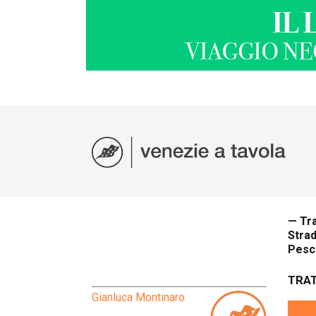
— Tr
Strad
Pesch
TRA
Gianluca Montinaro